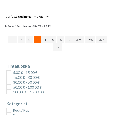
Sorted
Näytetään tulokset 49–72 / 9512
by
latest
←
1
2
3
4
5
6
…
395
396
397
→
LISÄÄ OSTOSKORIIN
Hintaluokka
5,00
€
-
15,00
€
15,00
€
-
30,00
€
30,00
€
-
50,00
€
50,00
€
-
100,00
€
100,00
€
-
1 200,00
€
Kategoriat
Rock / Pop