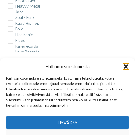
Progressive
Heavy / Metal
Jazz
Soul / Funk
Rap / Hip hop
Folk
Electronic
Blues
Rare records
Love Records
New Wave
Formaatti
Reggae
Hallinnoi suostumusta
Punk
LP
Rockabilly
LP uudet
Parhaan kokemuksen tarjoamiseksi käytämme teknologioita, kuten
Country
EP
evästeitä, tallentaaksemme ja/tai käyttääksemme laitetietoja. Näiden
Psychedelic
Single
tekniikoiden hyväksyminen antaa meille mahdollisuuden käsitellä tietoja,
K-pop
CD
kuten selauskäyttäytymistä tai yksilöllisiä tunnuksia tällä sivustolla.
Soundtrack
Suostumuksen jättäminen tai peruuttaminen voi vaikuttaa haitallisesti
Classical
tiettyihin ominaisuuksiin ja toimintoihin.
DVD
FILTER
Iskelmä
T-paita
HYVÄKSY
LINKKEJÄ