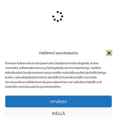
Hallinnoi suostumusta
Parhaan kokemuksen tarjoamiseksi käytämme teknologioita, kuten
evästeitä, tallentaaksemme ja/tai käyttääksemme laitetietoja. Näiden
tekniikoiden hyväksyminen antaa meille mahdollisuuden käsitellä tietoja,
kuten selauskäyttäytymistä tai yksilöllisiä tunnuksia tällä sivustolla.
Suostumuksen jättäminen tai peruuttaminen voi vaikuttaa haitallisesti
tiettyihin ominaisuuksiin ja toimintoihin.
FILTER
HYVÄKSY
LINKKEJÄ
KIELLÄ