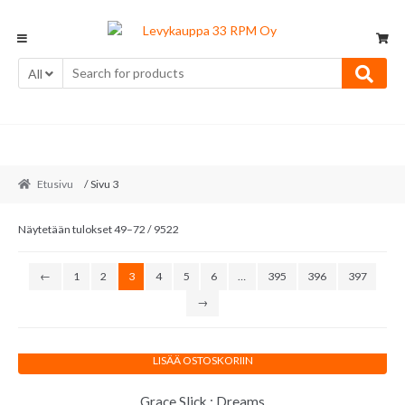
Skip
Skip
to
to
navigation
content
All
Etusivu
/ Sivu 3
Sorted
Näytetään tulokset 49–72 / 9522
by
latest
←
1
2
3
4
5
6
…
395
396
397
→
LISÄÄ OSTOSKORIIN
Grace Slick : Dreams