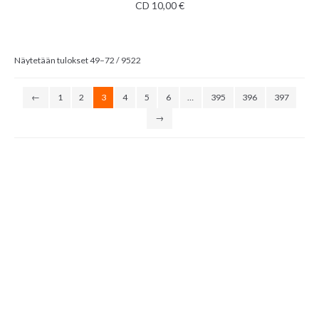
CD
10,00
€
Sorted
Näytetään tulokset 49–72 / 9522
by
latest
←
1
2
3
4
5
6
…
395
396
397
→
LISÄÄ OSTOSKORIIN