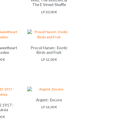
Wild, The Innocent &
The E Street Shuffle
LP
20,00
€
Sweetheart
Procol Harum : Exotic
Rodeo
Birds and Fruit
00
€
LP
12,00
€
Argent : Encore
2.1917 ‎:
LP
16,00
€
uksia
00
€