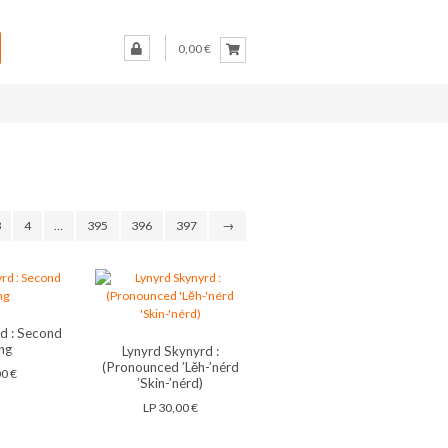
0,00 €
3
4
…
395
396
397
→
d : Second
ng
Lynyrd Skynyrd :
(Pronounced ’Lĕh-’nérd
00
€
’Skin-’nérd)
LP
30,00
€