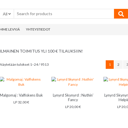
All
MME LEVYJÄ
YHTEYSTIEDOT
ILMAINEN TOIMITUS YLI 100 € TILAUKSIIN!
Sorted
Näytetään tulokset 1–24 / 9513
1
2
by
latest
Malgomaj : Valfiskens Buk
Lynyrd Skynyrd : Nuthin’
Lynyrd Skynyr
Fancy
Helpi
LP
32,00
€
LP
20,00
€
LP
20,