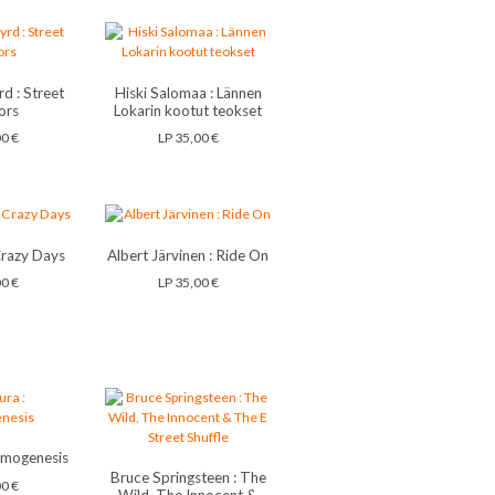
d : Street
Hiski Salomaa : Lännen
ors
Lokarin kootut teokset
00
€
LP
35,00
€
Crazy Days
Albert Järvinen : Ride On
00
€
LP
35,00
€
smogenesis
Bruce Springsteen : The
00
€