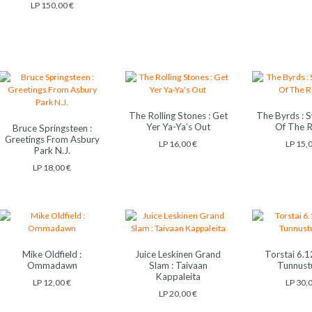
LP
150,00
€
The Rolling Stones : Get
The Byrds : 
Yer Ya-Ya’s Out
Of The 
Bruce Springsteen :
Greetings From Asbury
LP
16,00
€
LP
15,
Park N.J.
LP
18,00
€
Mike Oldfield :
Juice Leskinen Grand
Torstai 6.1
Ommadawn
Slam : Taivaan
Tunnust
Kappaleita
LP
12,00
€
LP
30,
LP
20,00
€