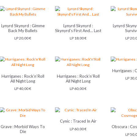
Lynyrd Skynyrd : Gimme
Lynyrd Skynyrd :
Lynyrd Skynyr
Back My Bullets
Skynyrd’s First And… Last
Surviv
LP
20,00
€
LP
18,00
€
LP
20,
Hurriganes : 
Hurriganes : Rock’n’Roll
Hurriganes : Rock’n’Roll
LP
30,
All Night Long
All Night Long
LP
40,00
€
LP
60,00
€
Cynic : Traced In Air
Grave : Morbid Ways To
Obscura : Co
LP
60,00
€
Die
LP
50,