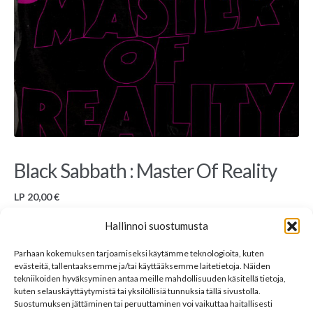
Black Sabbath : Master Of Reality
LP
20,00
€
Used LP, Nems
Hallinnoi suostumusta
Tuotekuva ei välttämättä ole myynnissä olevasta tuotteesta mutta vastaavasta. Kaikki
Parhaan kokemuksen tarjoamiseksi käytämme teknologioita, kuten
myynnissä olevat levyt ovat hyväkuntoisia, ellei toisin ole mainittu. Lisätietoja saa
evästeitä, tallentaaksemme ja/tai käyttääksemme laitetietoja. Näiden
kysymällä osoitteesta
sales@33rpm.fi
.
tekniikoiden hyväksyminen antaa meille mahdollisuuden käsitellä tietoja,
Varasto loppu
kuten selauskäyttäytymistä tai yksilöllisiä tunnuksia tällä sivustolla.
Suostumuksen jättäminen tai peruuttaminen voi vaikuttaa haitallisesti