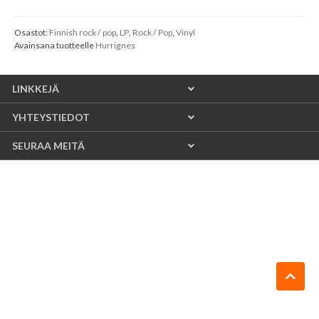
Osastot:
Finnish rock / pop
,
LP
,
Rock / Pop
,
Vinyl
Avainsana tuotteelle
Hurrignes
LINKKEJÄ
YHTEYSTIEDOT
SEURAA MEITÄ