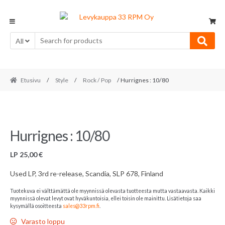
Skip
Skip
to
to
navigation
content
All
Etusivu
/
Style
/
Rock / Pop
/ Hurrignes : 10/80
Hurrignes : 10/80
LP
25,00
€
Used LP, 3rd re-release, Scandia, SLP 678, Finland
Tuotekuva ei välttämättä ole myynnissä olevasta tuotteesta mutta vastaavasta. Kaikki
myynnissä olevat levyt ovat hyväkuntoisia, ellei toisin ole mainittu. Lisätietoja saa
kysymällä osoitteesta
sales@33rpm.fi
.
Varasto loppu