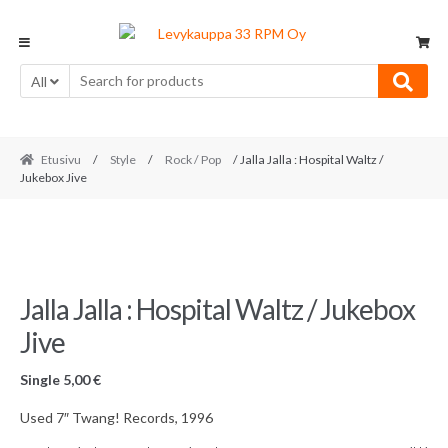
Skip
Skip
to
to
navigation
content
All
Etusivu
/
Style
/
Rock / Pop
/ Jalla Jalla : Hospital Waltz /
Jukebox Jive
Jalla Jalla : Hospital Waltz / Jukebox
Jive
Single
5,00
€
Used 7″ Twang! Records, 1996