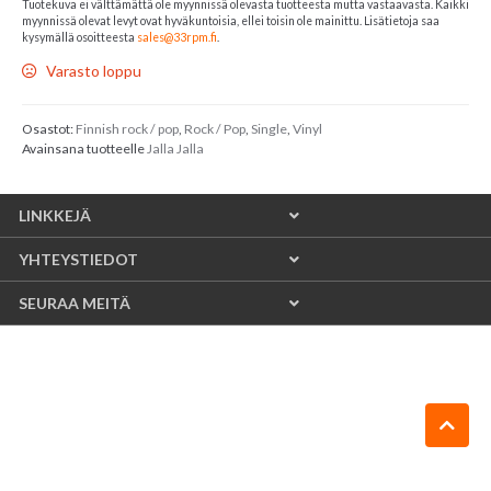
Tuotekuva ei välttämättä ole myynnissä olevasta tuotteesta mutta vastaavasta. Kaikki
myynnissä olevat levyt ovat hyväkuntoisia, ellei toisin ole mainittu. Lisätietoja saa
kysymällä osoitteesta
sales@33rpm.fi
.
Varasto loppu
Osastot:
Finnish rock / pop
,
Rock / Pop
,
Single
,
Vinyl
Avainsana tuotteelle
Jalla Jalla
LINKKEJÄ
YHTEYSTIEDOT
SEURAA MEITÄ