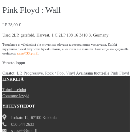
Pink Floyd : Wall
LP
28,00
€
Used 2LP, gatefold, Harvest, 1 C 2LP 198 16 3410 3, Germany
Tuotekuva ei välttämättä ole myynnissä olevasta tuotteesta mutta vastaavasta. Kaikki
myynnissä olevat levyt ovat hyväkuntoisia, ellei toisin ole mainittu. Lisätietoja saa kysymällä
osoitteesta
sales@33rpm.fi
.
Varasto loppu
Osastot:
LP
,
Progressive
,
Rock / Pop
,
Vinyl
Avainsana tuotteelle
Pink Floyd
LINKKEJÄ
Toimitusehdot
Ostamme levyjä
YHTEYSTIEDOT
Isokatu 12, 67100 Kokkola
050 544 2633
sales@33rpm.fi