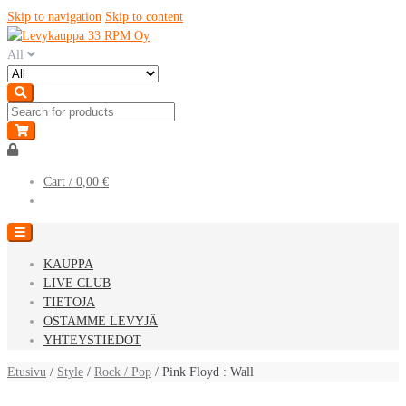
Skip to navigation
Skip to content
All
Cart /
0,00 €
KAUPPA
LIVE CLUB
TIETOJA
OSTAMME LEVYJÄ
YHTEYSTIEDOT
Etusivu
/
Style
/
Rock / Pop
/ Pink Floyd : Wall