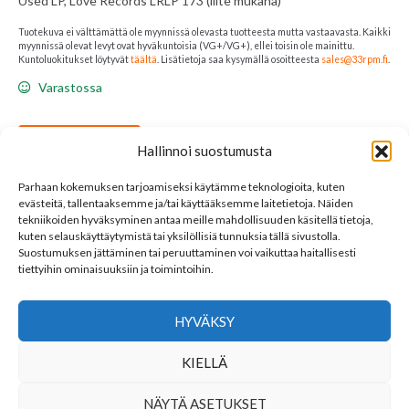
Used LP, Love Records LRLP 173 (liite mukana)
Tuotekuva ei välttämättä ole myynnissä olevasta tuotteesta mutta vastaavasta. Kaikki
myynnissä olevat levyt ovat hyväkuntoisia (VG+/VG+), ellei toisin ole mainittu.
Kuntoluokitukset löytyvät
täältä
. Lisätietoja saa kysymällä osoitteesta
sales@33rpm.fi
.
Varastossa
Sonores
LISÄÄ KORIIN
Hallinnoi suostumusta
Antiqui
:
Parhaan kokemuksen tarjoamiseksi käytämme teknologioita, kuten
Musiikkia
evästeitä, tallentaaksemme ja/tai käyttääksemme laitetietoja. Näiden
1200-
Osastot:
Love Records
,
LP
,
Vinyl
tekniikoiden hyväksyminen antaa meille mahdollisuuden käsitellä tietoja,
Avainsana tuotteelle
Sonores Antiqui
1600-
kuten selauskäyttäytymistä tai yksilöllisiä tunnuksia tällä sivustolla.
luvuilta
Suostumuksen jättäminen tai peruuttaminen voi vaikuttaa haitallisesti
määrä
tiettyihin ominaisuuksiin ja toimintoihin.
LINKKEJÄ
YHTEYSTIEDOT
HYVÄKSY
SEURAA MEITÄ
KIELLÄ
NÄYTÄ ASETUKSET