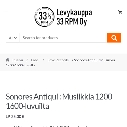
Skip
Skip
to
to
navigation
content
All
Etusivu
/
Label
/
Love Records
/ Sonores Antiqui : Musiikkia
1200-1600-luvuilta
Sonores Antiqui : Musiikkia 1200-
1600-luvuilta
LP
25,00
€