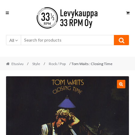
Skip
Skip
to
to
navigation
content
All
Etusivu
/
Style
/
Rock / Pop
/ Tom Waits : Closing Time