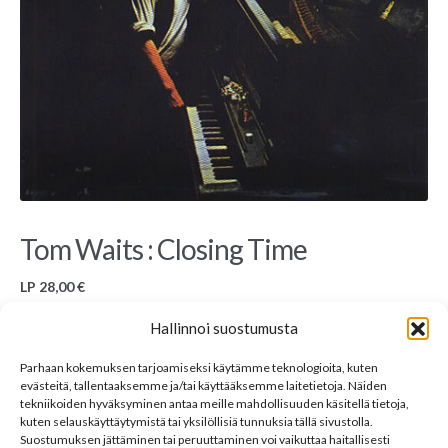
Tom Waits : Closing Time
LP
28,00
€
Used LP, Asylum Records, AS 53 030, EU
Hallinnoi suostumusta
Tuotekuva ei välttämättä ole myynnissä olevasta tuotteesta mutta vastaavasta. Kaikki
Parhaan kokemuksen tarjoamiseksi käytämme teknologioita, kuten
myynnissä olevat levyt ovat hyväkuntoisia, ellei toisin ole mainittu. Lisätietoja saa
evästeitä, tallentaaksemme ja/tai käyttääksemme laitetietoja. Näiden
kysymällä osoitteesta
sales@33rpm.fi
.
tekniikoiden hyväksyminen antaa meille mahdollisuuden käsitellä tietoja,
Varasto loppu
kuten selauskäyttäytymistä tai yksilöllisiä tunnuksia tällä sivustolla.
Suostumuksen jättäminen tai peruuttaminen voi vaikuttaa haitallisesti