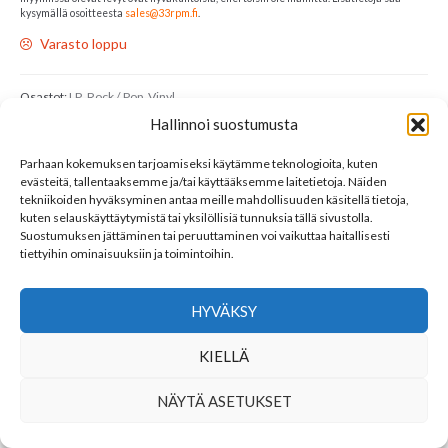
kysymällä osoitteesta
sales@33rpm.fi
.
Varasto loppu
Osastot:
LP
,
Rock / Pop
,
Vinyl
Avainsana tuotteelle
Whitesnake
Hallinnoi suostumusta
Parhaan kokemuksen tarjoamiseksi käytämme teknologioita, kuten
LINKKEJÄ
evästeitä, tallentaaksemme ja/tai käyttääksemme laitetietoja. Näiden
tekniikoiden hyväksyminen antaa meille mahdollisuuden käsitellä tietoja,
YHTEYSTIEDOT
kuten selauskäyttäytymistä tai yksilöllisiä tunnuksia tällä sivustolla.
Suostumuksen jättäminen tai peruuttaminen voi vaikuttaa haitallisesti
tiettyihin ominaisuuksiin ja toimintoihin.
SEURAA MEITÄ
HYVÄKSY
KIELLÄ
NÄYTÄ ASETUKSET