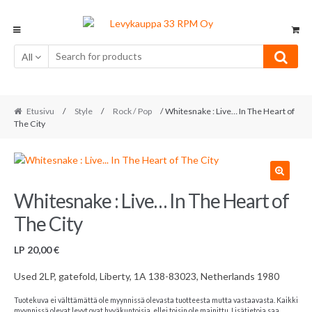
Skip
Skip
to
to
navigation
content
All
Etusivu
/
Style
/
Rock / Pop
/ Whitesnake : Live… In The Heart of
The City
Whitesnake : Live… In The Heart of
The City
LP
20,00
€
Used 2LP, gatefold, Liberty, 1A 138-83023, Netherlands 1980
Tuotekuva ei välttämättä ole myynnissä olevasta tuotteesta mutta vastaavasta. Kaikki
myynnissä olevat levyt ovat hyväkuntoisia, ellei toisin ole mainittu. Lisätietoja saa