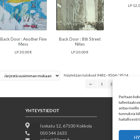
LP
12,
Back Door : Another Fine
Back Door : 8th Street
Mess
Nites
LP
20,00
€
LP
20,00
€
Sorted
Näytetään tulokset 9481–9504 / 9514
by
←
1
2
3
…
latest
Parhaan koke
tallentaakse
antaa meille 
YHTEYSTIEDOT
SEUR
tunnuksia tä
haitallisesti
Isokatu 12, 67100 Kokkola
050 544 2633
HY
sales@33rpm.fi