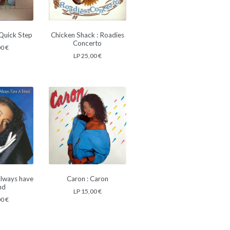
: Quick Step
Chicken Shack : Roadies
Concerto
00
€
LP
25,00
€
 always have
Caron : Caron
end
LP
15,00
€
00
€