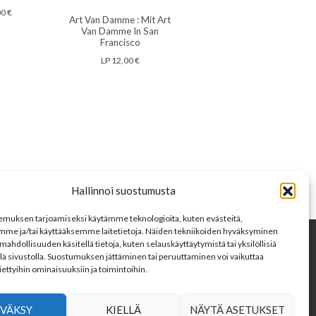
00
€
Art Van Damme : Mit Art
Van Damme In San
Francisco
LP
12,00
€
393
394
395
396
397
→
Hallinnoi suostumusta
muksen tarjoamiseksi käytämme teknologioita, kuten evästeitä,
mme ja/tai käyttääksemme laitetietoja. Näiden tekniikoiden hyväksyminen
mahdollisuuden käsitellä tietoja, kuten selauskäyttäytymistä tai yksilöllisiä
AA MEITÄ
llä sivustolla. Suostumuksen jättäminen tai peruuttaminen voi vaikuttaa
 tiettyihin ominaisuuksiin ja toimintoihin.
VÄKSY
KIELLÄ
NÄYTÄ ASETUKSET