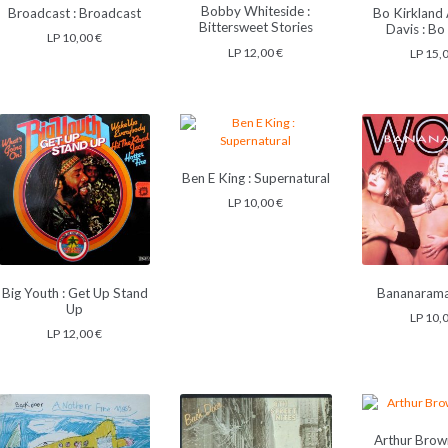
Bobby Whiteside :
Broadcast : Broadcast
Bo Kirkland
Bittersweet Stories
Davis : Bo
LP
10,00
€
LP
12,00
€
LP
15,
Ben E King : Supernatural
LP
10,00
€
Big Youth : Get Up Stand
Bananarama
Up
LP
10,
LP
12,00
€
Arthur Brow