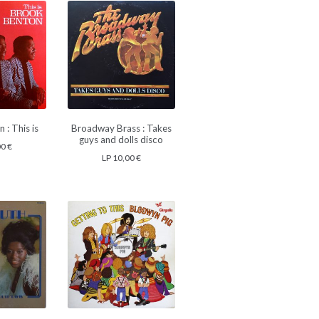
 : This is
Broadway Brass : Takes
guys and dolls disco
00
€
LP
10,00
€