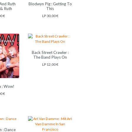
 And Ruth
Blodwyn Pig : Getting To
 & Ruth
This
00
€
LP
30,00
€
Back Street Crawler :
The Band Plays On
LP
12,00
€
 : Wow!
00
€
n : Dance