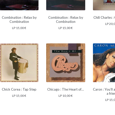
Combination : Relax by
Combination : Relax by
Chili Charles 
Combination
Combination
LP
20,
LP
15,00
€
LP
15,00
€
Chick Corea : Tap Step
Chicago : The Heart of…
Caron : You’ll
a fri
LP
15,00
€
LP
10,00
€
LP
15,