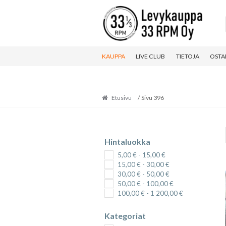
Skip
Skip
to
to
navigation
content
KAUPPA
LIVE CLUB
TIETOJA
OSTA
Etusivu
/ Sivu 396
Hintaluokka
5,00
€
-
15,00
€
15,00
€
-
30,00
€
30,00
€
-
50,00
€
50,00
€
-
100,00
€
100,00
€
-
1 200,00
€
Kategoriat