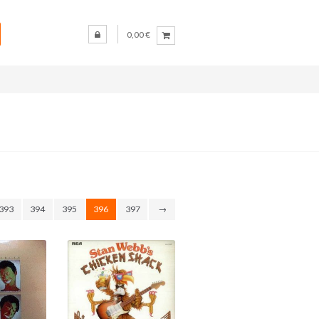
0,00 €
393
394
395
396
397
→