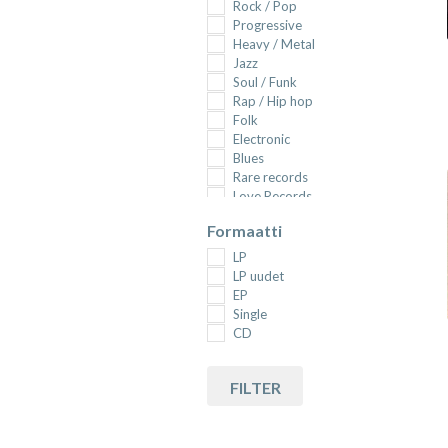
Rock / Pop
Progressive
Heavy / Metal
Jazz
Soul / Funk
Rap / Hip hop
Folk
Electronic
Blues
Rare records
Love Records
New Wave
Formaatti
Reggae
Punk
LP
Rockabilly
LP uudet
Country
EP
Psychedelic
Single
K-pop
CD
Soundtrack
Classical
FILTER
DVD
Iskelmä
T-paita