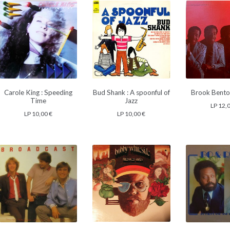
Carole King : Speeding
Bud Shank : A spoonful of
Brook Benton
Time
Jazz
LP
12,
LP
10,00
€
LP
10,00
€