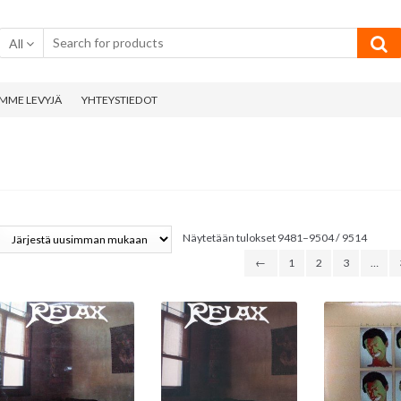
All
MME LEVYJÄ
YHTEYSTIEDOT
Sorted
Näytetään tulokset 9481–9504 / 9514
by
←
1
2
3
…
latest