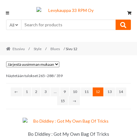
Skip
Skip
to
to
navigation
content
All
Etusivu
/
Style
/
Blues
/ Sivu 12
Sorted
Näytetään tulokset 265–288 / 359
by
latest
←
1
2
3
…
9
10
11
12
13
14
15
→
Bo Diddley : Got My Own Bag Of Tricks