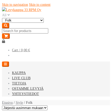
Skip to navigation
Skip to content
All
Cart /
0,00 €
KAUPPA
LIVE CLUB
TIETOJA
OSTAMME LEVYJÄ
YHTEYSTIEDOT
Etusivu
/
Style
/ Folk