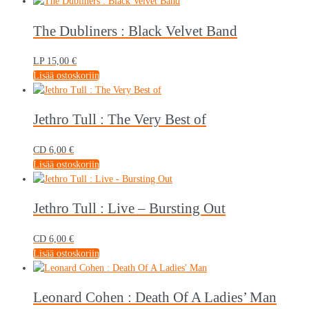
The Dubliners : Black Velvet Band
LP
15,00
€
Lisää ostoskoriin
Jethro Tull : The Very Best of
CD
6,00
€
Lisää ostoskoriin
Jethro Tull : Live – Bursting Out
CD
6,00
€
Lisää ostoskoriin
Leonard Cohen : Death Of A Ladies’ Man