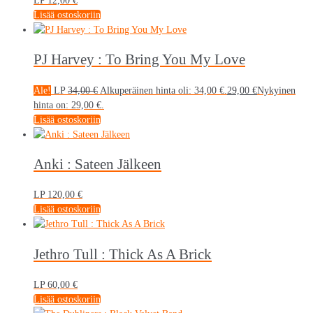
LP
12,00
€
Lisää ostoskoriin
PJ Harvey : To Bring You My Love
Ale!
LP
34,00
€
Alkuperäinen hinta oli: 34,00 €.
29,00
€
Nykyinen
hinta on: 29,00 €.
Lisää ostoskoriin
Anki : Sateen Jälkeen
LP
120,00
€
Lisää ostoskoriin
Jethro Tull : Thick As A Brick
LP
60,00
€
Lisää ostoskoriin