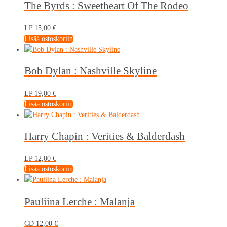
The Byrds : Sweetheart Of The Rodeo
LP
15,00
€
Lisää ostoskoriin
Bob Dylan : Nashville Skyline
LP
19,00
€
Lisää ostoskoriin
Harry Chapin : Verities & Balderdash
LP
12,00
€
Lisää ostoskoriin
Pauliina Lerche : Malanja
CD
12,00
€