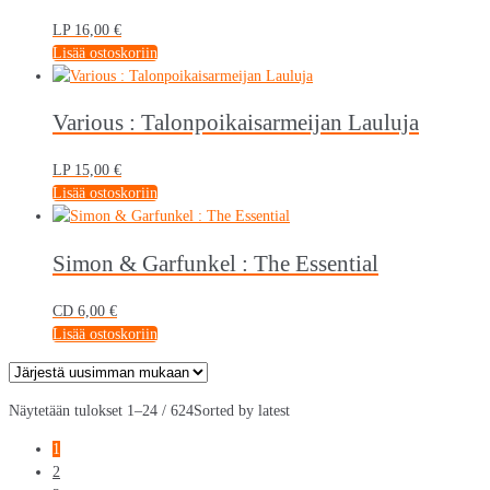
LP
16,00
€
Lisää ostoskoriin
Various : Talonpoikaisarmeijan Lauluja
LP
15,00
€
Lisää ostoskoriin
Simon & Garfunkel : The Essential
CD
6,00
€
Lisää ostoskoriin
Näytetään tulokset 1–24 / 624
Sorted by latest
1
2