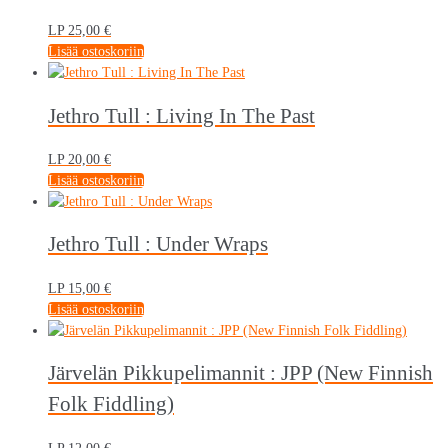
LP
25,00
€
Lisää ostoskoriin
Jethro Tull : Living In The Past
LP
20,00
€
Lisää ostoskoriin
Jethro Tull : Under Wraps
LP
15,00
€
Lisää ostoskoriin
Järvelän Pikkupelimannit : JPP (New Finnish
Folk Fiddling)