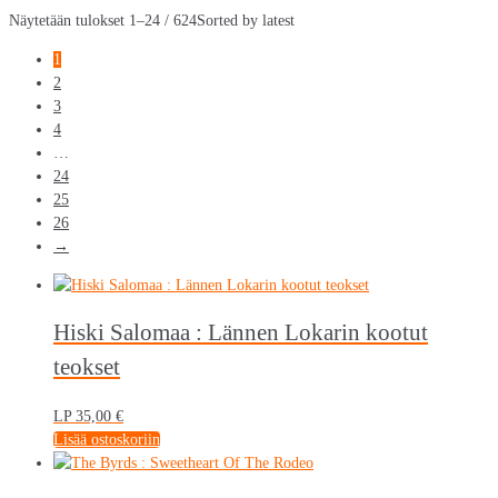
Näytetään tulokset 1–24 / 624
Sorted by latest
1
2
3
4
…
24
25
26
→
Hiski Salomaa : Lännen Lokarin kootut
teokset
LP
35,00
€
Lisää ostoskoriin