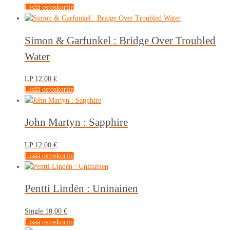
Lisää ostoskoriin
Simon & Garfunkel : Bridge Over Troubled
Water
LP
12,00
€
Lisää ostoskoriin
John Martyn : Sapphire
LP
12,00
€
Lisää ostoskoriin
Pentti Lindén : Uninainen
Single
10,00
€
Lisää ostoskoriin