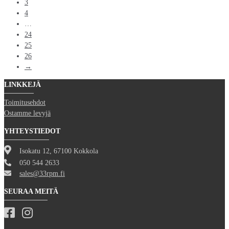
3
4
…
24
25
26
→
LINKKEJÄ
Toimitusehdot
Ostamme levyjä
YHTEYSTIEDOT
Isokatu 12, 67100 Kokkola
050 544 2633
sales@33rpm.fi
SEURAA MEITÄ