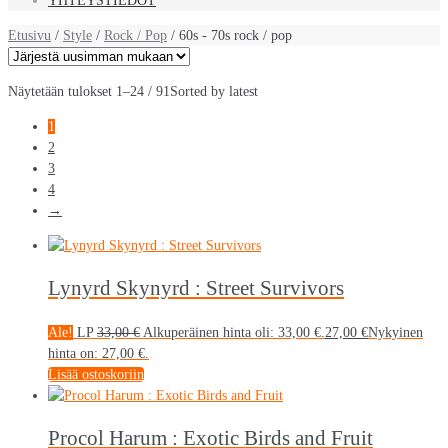
YHTEYSTIEDOT
Etusivu
/
Style
/
Rock / Pop
/ 60s - 70s rock / pop
Näytetään tulokset 1–24 / 91
Sorted by latest
1
2
3
4
→
Lynyrd Skynyrd : Street Survivors
Ale!
LP
33,00
€
Alkuperäinen hinta oli: 33,00 €.
27,00
€
Nykyinen
hinta on: 27,00 €.
Lisää ostoskoriin
Procol Harum : Exotic Birds and Fruit