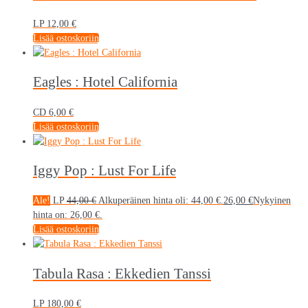
LP
12,00
€
Lisää ostoskoriin
Eagles : Hotel California
CD
6,00
€
Lisää ostoskoriin
Iggy Pop : Lust For Life
Ale!
LP
44,00
€
Alkuperäinen hinta oli: 44,00 €.
26,00
€
Nykyinen
hinta on: 26,00 €.
Lisää ostoskoriin
Tabula Rasa : Ekkedien Tanssi
LP
180,00
€