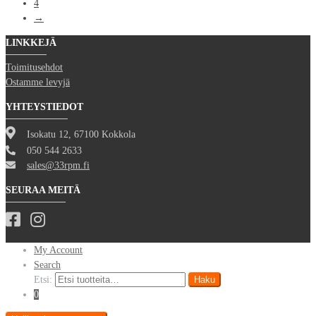
4
→
LINKKEJÄ
Toimitusehdot
Ostamme levyjä
YHTEYSTIEDOT
Isokatu 12, 67100 Kokkola
050 544 2633
sales@33rpm.fi
SEURAA MEITÄ
My Account
Search
Etsi:
Haku
0