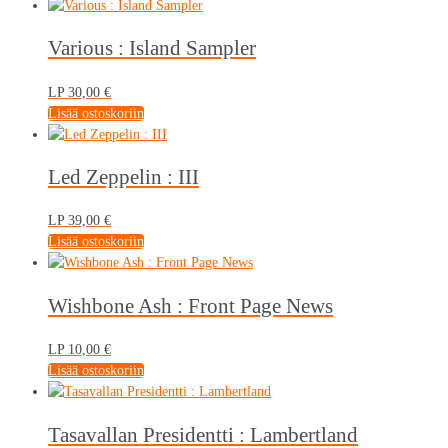
Various : Island Sampler
LP
30,00
€
Lisää ostoskoriin
Led Zeppelin : III
LP
39,00
€
Lisää ostoskoriin
Wishbone Ash : Front Page News
LP
10,00
€
Lisää ostoskoriin
Tasavallan Presidentti : Lambertland