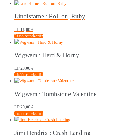
Lindisfarne : Roll on, Ruby
LP
16,00
€
Lisää ostoskoriin
Wigwam : Hard & Horny
LP
29,00
€
Lisää ostoskoriin
Wigwam : Tombstone Valentine
LP
29,00
€
Lisää ostoskoriin
Jimi Hendrix : Crash Landing