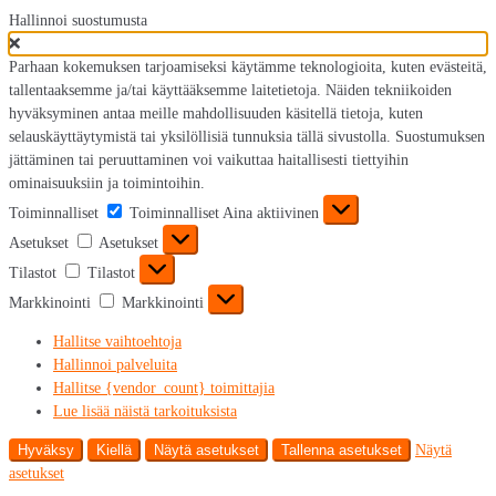
Hallinnoi suostumusta
Parhaan kokemuksen tarjoamiseksi käytämme teknologioita, kuten evästeitä,
tallentaaksemme ja/tai käyttääksemme laitetietoja. Näiden tekniikoiden
hyväksyminen antaa meille mahdollisuuden käsitellä tietoja, kuten
selauskäyttäytymistä tai yksilöllisiä tunnuksia tällä sivustolla. Suostumuksen
jättäminen tai peruuttaminen voi vaikuttaa haitallisesti tiettyihin
ominaisuuksiin ja toimintoihin.
Toiminnalliset
Toiminnalliset
Aina aktiivinen
Asetukset
Asetukset
Tilastot
Tilastot
Markkinointi
Markkinointi
Hallitse vaihtoehtoja
Hallinnoi palveluita
Hallitse {vendor_count} toimittajia
Lue lisää näistä tarkoituksista
Hyväksy
Kiellä
Näytä asetukset
Tallenna asetukset
Näytä
asetukset