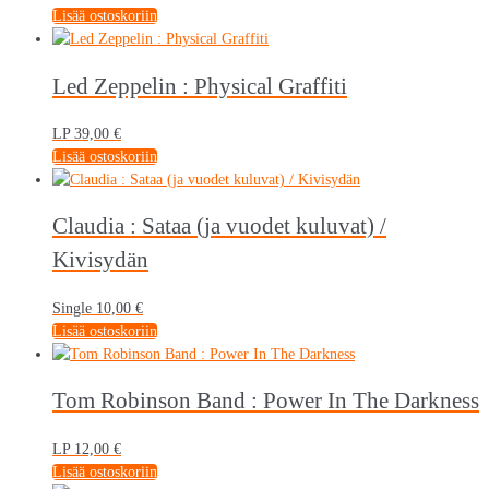
Lisää ostoskoriin
Led Zeppelin : Physical Graffiti
LP
39,00
€
Lisää ostoskoriin
Claudia : Sataa (ja vuodet kuluvat) /
Kivisydän
Single
10,00
€
Lisää ostoskoriin
Tom Robinson Band : Power In The Darkness
LP
12,00
€
Lisää ostoskoriin