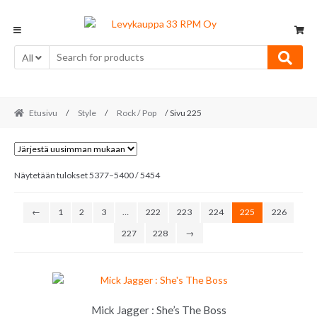
Skip
Skip
to
to
navigation
content
All
Etusivu
/
Style
/
Rock / Pop
/ Sivu 225
Sorted
Näytetään tulokset 5377–5400 / 5454
by
latest
←
1
2
3
…
222
223
224
225
226
227
228
→
Mick Jagger : She’s The Boss