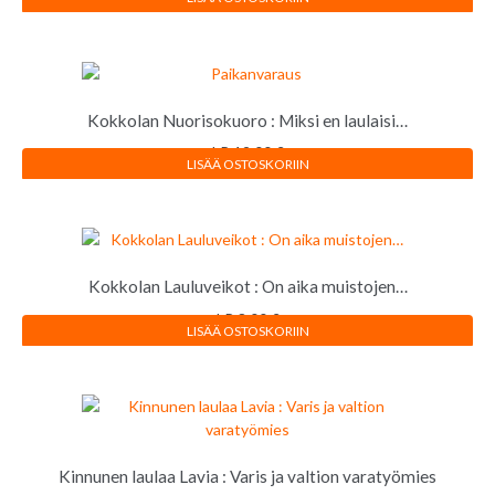
Kokkolan Nuorisokuoro : Miksi en laulaisi…
LP
12,00
€
LISÄÄ OSTOSKORIIN
Kokkolan Lauluveikot : On aika muistojen…
LP
8,00
€
LISÄÄ OSTOSKORIIN
Kinnunen laulaa Lavia : Varis ja valtion varatyömies