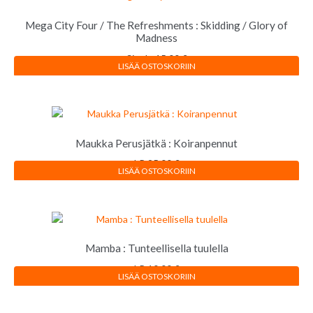
Mega City Four / The Refreshments : Skidding / Glory of
Madness
Single
15,00
€
LISÄÄ OSTOSKORIIN
Maukka Perusjätkä : Koiranpennut
LP
25,00
€
LISÄÄ OSTOSKORIIN
Mamba : Tunteellisella tuulella
LP
10,00
€
LISÄÄ OSTOSKORIIN