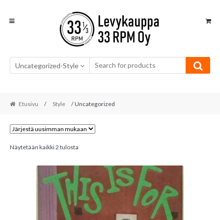
Skip
Skip
to
to
navigation
content
Uncategorized-Style
Etusivu
/
Style
/ Uncategorized
Sorted
Näytetään kaikki 2 tulosta
by
latest