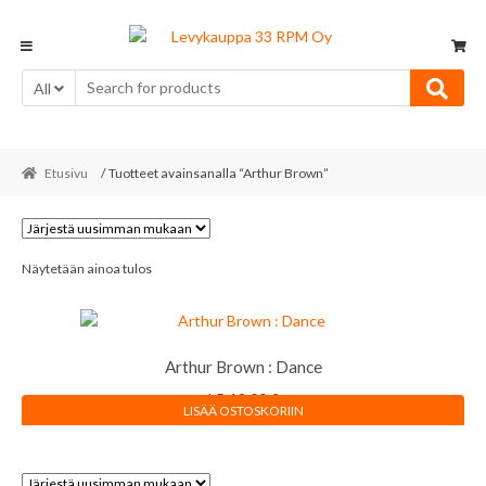
Skip
Skip
to
to
navigation
content
All
Etusivu
/ Tuotteet avainsanalla “Arthur Brown”
Näytetään ainoa tulos
Arthur Brown : Dance
LP
12,00
€
LISÄÄ OSTOSKORIIN