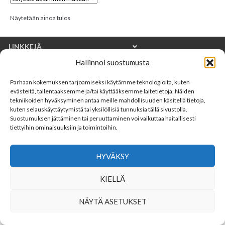
Näytetään ainoa tulos
LINKKEJÄ
Hallinnoi suostumusta
YHTEYSTIEDOT
Parhaan kokemuksen tarjoamiseksi käytämme teknologioita, kuten
SEURAA MEITÄ
evästeitä, tallentaaksemme ja/tai käyttääksemme laitetietoja. Näiden
tekniikoiden hyväksyminen antaa meille mahdollisuuden käsitellä tietoja,
kuten selauskäyttäytymistä tai yksilöllisiä tunnuksia tällä sivustolla.
Suostumuksen jättäminen tai peruuttaminen voi vaikuttaa haitallisesti
tiettyihin ominaisuuksiin ja toimintoihin.
HYVÄKSY
KIELLÄ
NÄYTÄ ASETUKSET