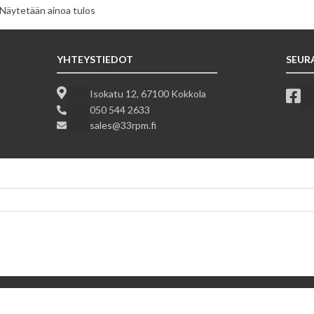
Näytetään ainoa tulos
YHTEYSTIEDOT
SEUR
Isokatu 12, 67100 Kokkola
050 544 2633
sales@33rpm.fi