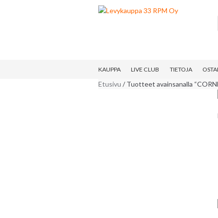
Skip
Skip
to
to
navigation
content
KAUPPA
LIVE CLUB
TIETOJA
OSTA
Etusivu
/ Tuotteet avainsanalla “CORN