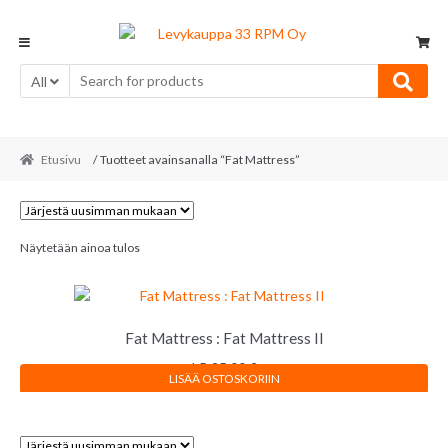
Skip
Skip
to
to
navigation
content
All
Etusivu
/ Tuotteet avainsanalla “Fat Mattress”
Näytetään ainoa tulos
Fat Mattress : Fat Mattress II
LP
25,00
€
LISÄÄ OSTOSKORIIN