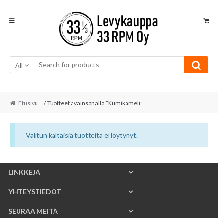
Skip
Skip
to
to
navigation
content
All
Etusivu
/ Tuotteet avainsanalla “Kumikameli”
Valitun kaltaisia tuotteita ei löytynyt.
LINKKEJÄ
YHTEYSTIEDOT
SEURAA MEITÄ