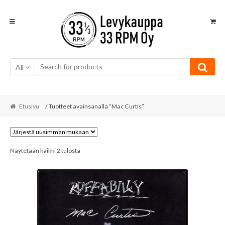
Skip
Skip
to
to
navigation
content
All
Etusivu
/ Tuotteet avainsanalla “Mac Curtis”
Sorted
Näytetään kaikki 2 tulosta
by
latest