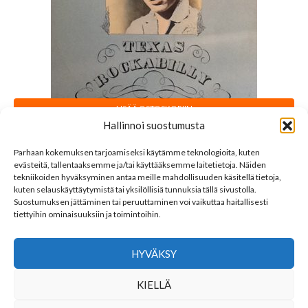
LISÄÄ OSTOSKORIIN
Hallinnoi suostumusta
Mac Curtis : Texas Rockabilly Legend
Parhaan kokemuksen tarjoamiseksi käytämme teknologioita, kuten
LP
28,00
€
evästeitä, tallentaaksemme ja/tai käyttääksemme laitetietoja. Näiden
tekniikoiden hyväksyminen antaa meille mahdollisuuden käsitellä tietoja,
kuten selauskäyttäytymistä tai yksilöllisiä tunnuksia tällä sivustolla.
Suostumuksen jättäminen tai peruuttaminen voi vaikuttaa haitallisesti
tiettyihin ominaisuuksiin ja toimintoihin.
Sorted
Näytetään kaikki 2 tulosta
by
HYVÄKSY
latest
LINKKEJÄ
KIELLÄ
YHTEYSTIEDOT