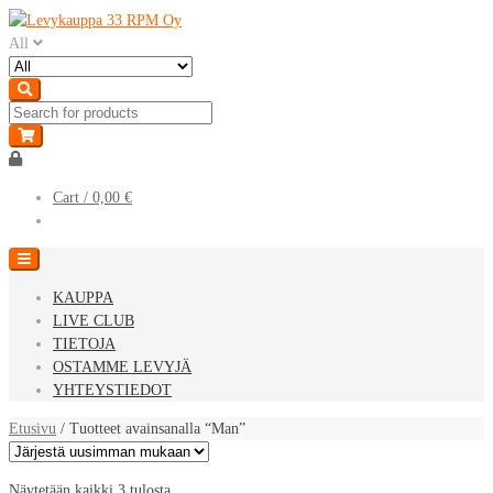
Skip
Skip
to
to
All
navigation
content
Cart /
0,00 €
KAUPPA
LIVE CLUB
TIETOJA
OSTAMME LEVYJÄ
YHTEYSTIEDOT
Etusivu
/ Tuotteet avainsanalla “Man”
Sorted
Näytetään kaikki 3 tulosta