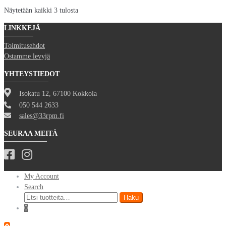
Sorted
Näytetään kaikki 3 tulosta
by
LINKKEJÄ
latest
Toimitusehdot
Ostamme levyjä
YHTEYSTIEDOT
Isokatu 12, 67100 Kokkola
050 544 2633
sales@33rpm.fi
SEURAA MEITÄ
My Account
Search
Etsi:
Haku
0