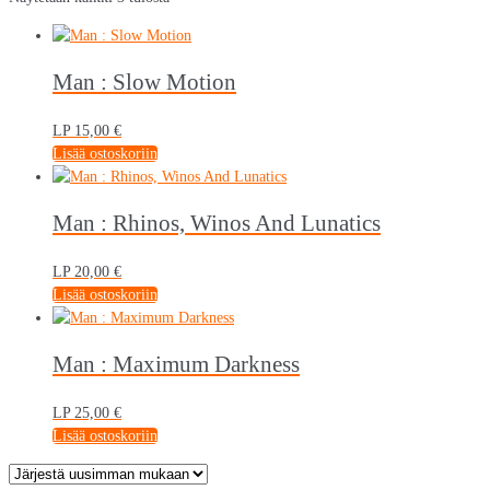
by
latest
Man : Slow Motion
LP
15,00
€
Lisää ostoskoriin
Man : Rhinos, Winos And Lunatics
LP
20,00
€
Lisää ostoskoriin
Man : Maximum Darkness
LP
25,00
€
Lisää ostoskoriin