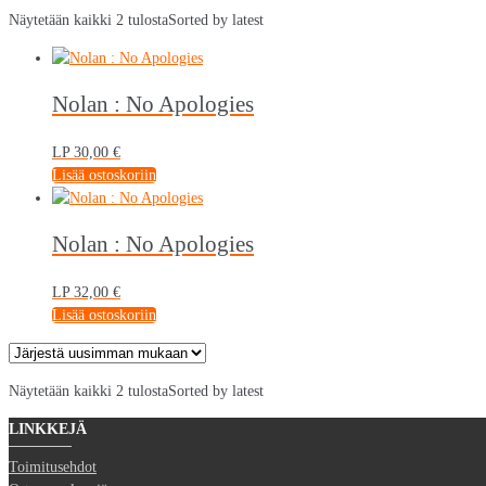
Näytetään kaikki 2 tulosta
Sorted by latest
Nolan : No Apologies
LP
30,00
€
Lisää ostoskoriin
Nolan : No Apologies
LP
32,00
€
Lisää ostoskoriin
Näytetään kaikki 2 tulosta
Sorted by latest
LINKKEJÄ
Toimitusehdot