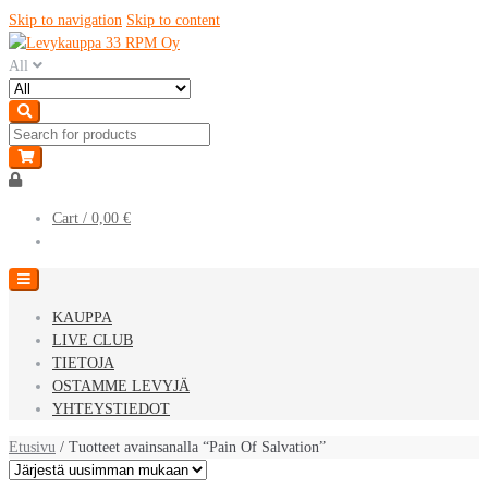
Skip to navigation
Skip to content
All
Cart /
0,00 €
KAUPPA
LIVE CLUB
TIETOJA
OSTAMME LEVYJÄ
YHTEYSTIEDOT
Etusivu
/ Tuotteet avainsanalla “Pain Of Salvation”