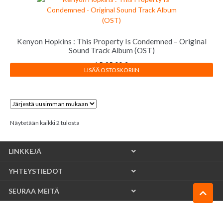
Kenyon Hopkins : This Property Is Condemned – Original
Sound Track Album (OST)
LP
25,00
€
LISÄÄ OSTOSKORIIN
Sorted
Näytetään kaikki 2 tulosta
by
latest
LINKKEJÄ
YHTEYSTIEDOT
SEURAA MEITÄ