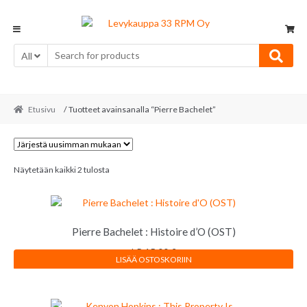
Skip
Skip
to
to
navigation
content
All
Etusivu
/ Tuotteet avainsanalla “Pierre Bachelet”
Sorted
Näytetään kaikki 2 tulosta
by
latest
Pierre Bachelet : Histoire d’O (OST)
LP
15,00
€
LISÄÄ OSTOSKORIIN