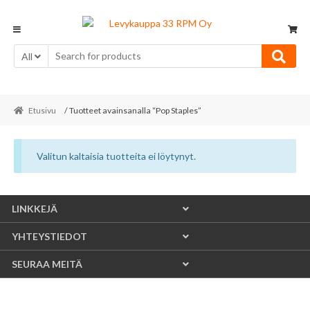
Skip
Skip
to
to
navigation
content
All
Etusivu
/ Tuotteet avainsanalla “Pop Staples”
Valitun kaltaisia tuotteita ei löytynyt.
LINKKEJÄ
YHTEYSTIEDOT
SEURAA MEITÄ