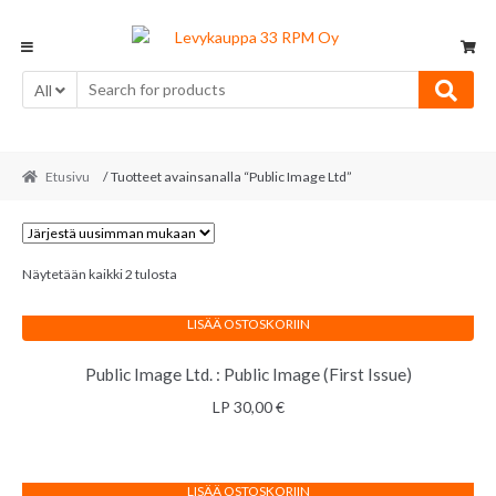
Skip
Skip
to
to
navigation
content
All
Etusivu
/ Tuotteet avainsanalla “Public Image Ltd”
Sorted
Näytetään kaikki 2 tulosta
by
latest
LISÄÄ OSTOSKORIIN
Public Image Ltd. : Public Image (First Issue)
LP
30,00
€
LISÄÄ OSTOSKORIIN