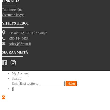
LINKKEJÄ
Toimitusehdot
Ostamme levyjä
YHTEYSTIEDOT
Isokatu 12, 67100 Kokkola
050 544 2633
sales@33rpm.fi
SEURAA MEITÄ
My Account
Search
Etsi:
Haku
0