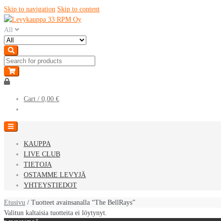
Skip to navigation
Skip to content
All
Cart /
0,00 €
KAUPPA
LIVE CLUB
TIETOJA
OSTAMME LEVYJÄ
YHTEYSTIEDOT
Etusivu
/ Tuotteet avainsanalla “The BellRays”
Valitun kaltaisia tuotteita ei löytynyt.