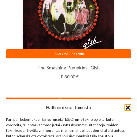
LISÄÄ OSTOSKORIIN
The Smashing Pumpkins : Gish
LP
30,00
€
LISÄÄ OSTOSKORIIN
Hallinnoi suostumusta
The Smashing Pumpkins : Pisces Iscariot
Parhaan kokemuksen tarjoamiseksi käytämme teknologioita, kuten
CD
6,00
€
evästeitä, tallentaaksemme ja/tai käyttääksemme laitetietoja. Näiden
tekniikoiden hyväksyminen antaa meille mahdollisuuden käsitellä tietoja,
kuten selauskäyttäytymistä tai yksilöllisiä tunnuksia tällä sivustolla.