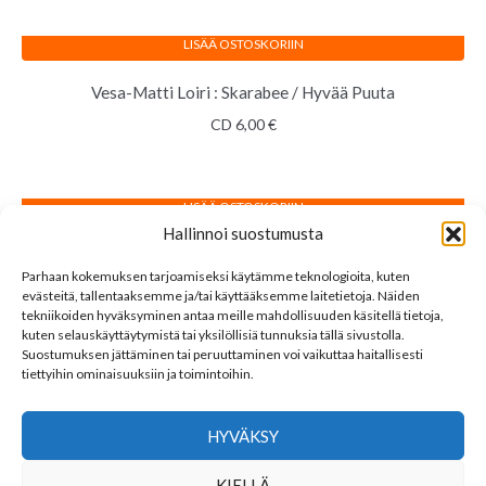
LISÄÄ OSTOSKORIIN
Vesa-Matti Loiri : Skarabee / Hyvää Puuta
CD
6,00
€
LISÄÄ OSTOSKORIIN
Hallinnoi suostumusta
Vesa-Matti Loiri : Vesku Suomesta
Parhaan kokemuksen tarjoamiseksi käytämme teknologioita, kuten
LP
30,00
€
evästeitä, tallentaaksemme ja/tai käyttääksemme laitetietoja. Näiden
tekniikoiden hyväksyminen antaa meille mahdollisuuden käsitellä tietoja,
kuten selauskäyttäytymistä tai yksilöllisiä tunnuksia tällä sivustolla.
Suostumuksen jättäminen tai peruuttaminen voi vaikuttaa haitallisesti
tiettyihin ominaisuuksiin ja toimintoihin.
Sorted
Näytetään kaikki 20 tulosta
by
HYVÄKSY
latest
LINKKEJÄ
KIELLÄ