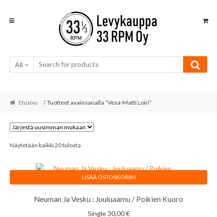
Skip
Skip
to
to
navigation
content
All
Etusivu
/ Tuotteet avainsanalla “Vesa-Matti Loiri”
Sorted
Näytetään kaikki 20 tulosta
by
latest
LISÄÄ OSTOSKORIIN
Neuman Ja Vesku : Jouluaamu / Poikien Kuoro
Single
30,00
€