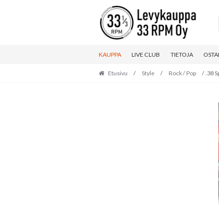
Skip
Skip
to
to
navigation
content
KAUPPA
LIVE CLUB
TIETOJA
OSTA
Etusivu
/
Style
/
Rock / Pop
/ .38 