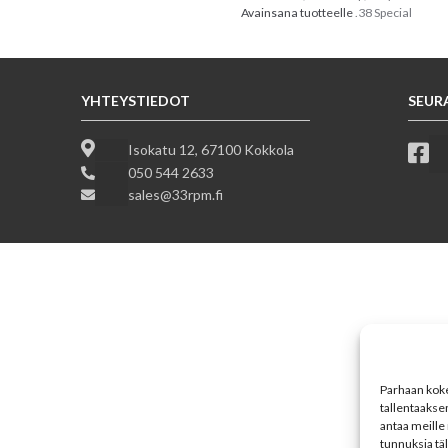
Avainsana tuotteelle
.38 Special
YHTEYSTIEDOT
SEUR
Isokatu 12, 67100 Kokkola
050 544 2633
sales@33rpm.fi
Parhaan koke
tallentaakse
antaa meille 
tunnuksia tä