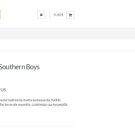
0,00 €
d Southern Boys
 US
vasta tuotteesta mutta vastaavasta. Kaikki
lei toisin ole mainittu. Lisätietoja saa kysymällä