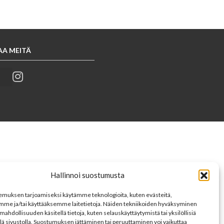
AA MEITÄ
Hallinnoi suostumusta
muksen tarjoamiseksi käytämme teknologioita, kuten evästeitä,
mme ja/tai käyttääksemme laitetietoja. Näiden tekniikoiden hyväksyminen
mahdollisuuden käsitellä tietoja, kuten selauskäyttäytymistä tai yksilöllisiä
llä sivustolla. Suostumuksen jättäminen tai peruuttaminen voi vaikuttaa