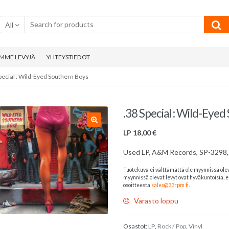
All
MME LEVYJÄ
YHTEYSTIEDOT
Special : Wild-Eyed Southern Boys
.38 Special : Wild-Eye
LP
18,00
€
Used LP, A&M Records, SP-3298,
Tuotekuva ei välttämättä ole myynnissä ole
myynnissä olevat levyt ovat hyväkuntoisia, el
osoitteesta
sales@33rpm.fi
.
Varasto loppu
Osastot:
LP
,
Rock / Pop
,
Vinyl