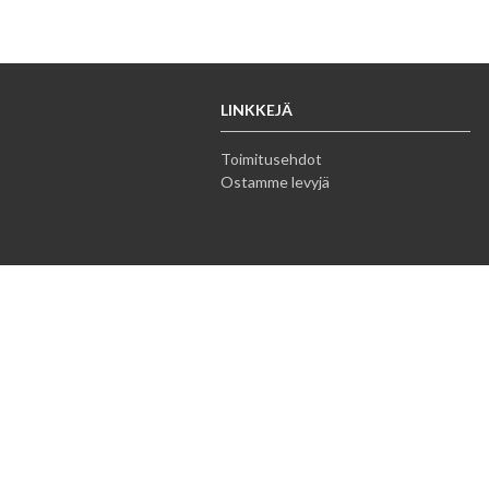
LINKKEJÄ
Toimitusehdot
Ostamme levyjä