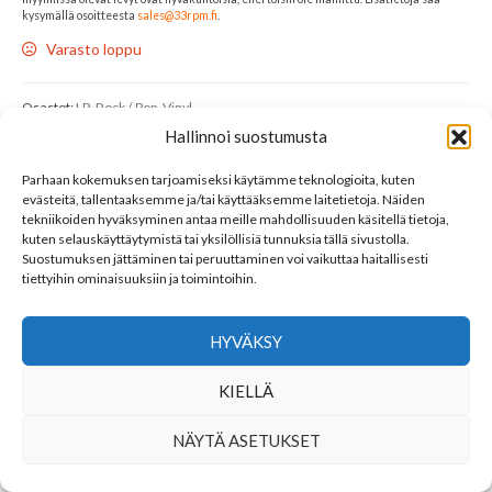
kysymällä osoitteesta
sales@33rpm.fi
.
Varasto loppu
Osastot:
LP
,
Rock / Pop
,
Vinyl
Avainsana tuotteelle
AC/DC
Hallinnoi suostumusta
Parhaan kokemuksen tarjoamiseksi käytämme teknologioita, kuten
LINKKEJÄ
evästeitä, tallentaaksemme ja/tai käyttääksemme laitetietoja. Näiden
tekniikoiden hyväksyminen antaa meille mahdollisuuden käsitellä tietoja,
YHTEYSTIEDOT
kuten selauskäyttäytymistä tai yksilöllisiä tunnuksia tällä sivustolla.
Suostumuksen jättäminen tai peruuttaminen voi vaikuttaa haitallisesti
tiettyihin ominaisuuksiin ja toimintoihin.
SEURAA MEITÄ
HYVÄKSY
KIELLÄ
NÄYTÄ ASETUKSET