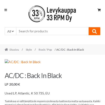
Skip
Skip
to
to
navigation
content
All
Etusivu
/
Style
/
Rock / Pop
/ AC/DC : Back In Black
AC/DC : Back In Black
LP
20,00
€
Used LP, Atlantic, K 50 735, EU
Tuotekuva ei välttämättä ole myynnissä olevasta tuotteesta mutta vastaavasta. Kaikki
myynnissä olevat levyt ovat hyväkuntoisia, ellei toisin ole mainittu. Lisätietoja saa