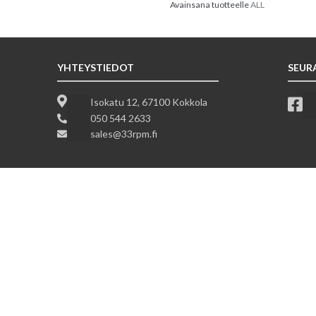
Avainsana tuotteelle
ALL
YHTEYSTIEDOT
SEUR
Isokatu 12, 67100 Kokkola
050 544 2633
sales@33rpm.fi