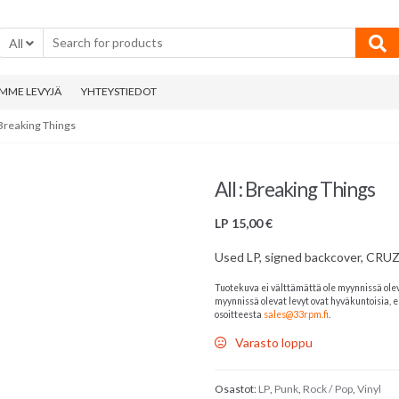
All
MME LEVYJÄ
YHTEYSTIEDOT
: Breaking Things
All : Breaking Things
LP
15,00
€
Used LP, signed backcover, CRU
Tuotekuva ei välttämättä ole myynnissä ole
myynnissä olevat levyt ovat hyväkuntoisia, el
osoitteesta
sales@33rpm.fi
.
Varasto loppu
Osastot:
LP
,
Punk
,
Rock / Pop
,
Vinyl