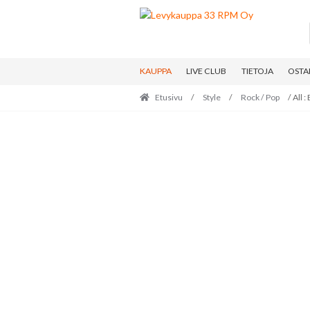
Skip
Skip
to
to
navigation
content
KAUPPA
LIVE CLUB
TIETOJA
OSTA
Etusivu
/
Style
/
Rock / Pop
/ All 