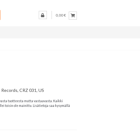
0,00 €
Z Records, CRZ 031, US
vasta tuotteesta mutta vastaavasta. Kaikki
lei toisin ole mainittu. Lisätietoja saa kysymällä