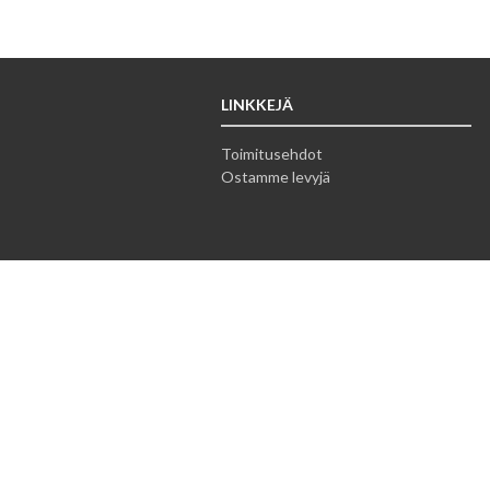
LINKKEJÄ
Toimitusehdot
Ostamme levyjä