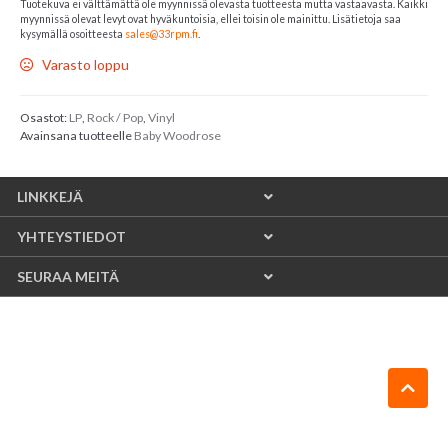
Tuotekuva ei välttämättä ole myynnissä olevasta tuotteesta mutta vastaavasta. Kaikki
myynnissä olevat levyt ovat hyväkuntoisia, ellei toisin ole mainittu. Lisätietoja saa
kysymällä osoitteesta
sales@33rpm.fi
.
Varasto loppu
Osastot:
LP
,
Rock / Pop
,
Vinyl
Avainsana tuotteelle
Baby Woodrose
LINKKEJÄ
YHTEYSTIEDOT
SEURAA MEITÄ