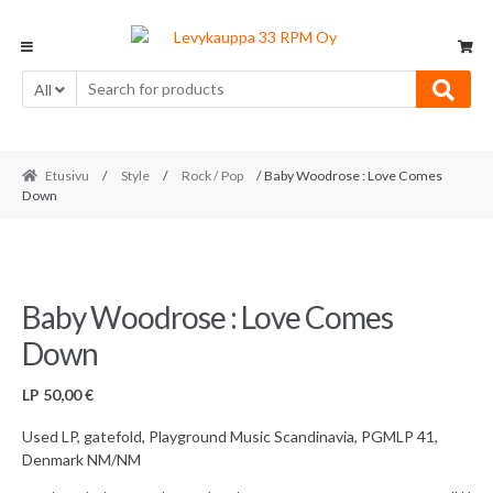
Skip
Skip
to
to
navigation
content
All
Etusivu
/
Style
/
Rock / Pop
/ Baby Woodrose : Love Comes
Down
Baby Woodrose : Love Comes
Down
LP
50,00
€
Used LP, gatefold, Playground Music Scandinavia, PGMLP 41,
Denmark NM/NM