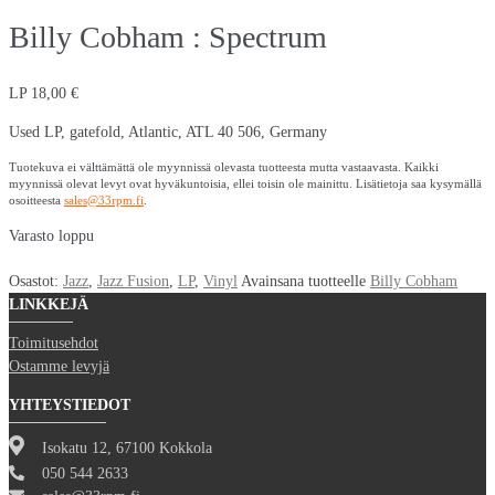
Billy Cobham : Spectrum
LP
18,00
€
Used LP, gatefold, Atlantic, ATL 40 506, Germany
Tuotekuva ei välttämättä ole myynnissä olevasta tuotteesta mutta vastaavasta. Kaikki
myynnissä olevat levyt ovat hyväkuntoisia, ellei toisin ole mainittu. Lisätietoja saa kysymällä
osoitteesta
sales@33rpm.fi
.
Varasto loppu
Osastot:
Jazz
,
Jazz Fusion
,
LP
,
Vinyl
Avainsana tuotteelle
Billy Cobham
LINKKEJÄ
Toimitusehdot
Ostamme levyjä
YHTEYSTIEDOT
Isokatu 12, 67100 Kokkola
050 544 2633