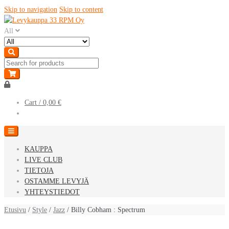
Skip to navigation
Skip to content
All
Cart /
0,00 €
KAUPPA
LIVE CLUB
TIETOJA
OSTAMME LEVYJÄ
YHTEYSTIEDOT
Etusivu
/
Style
/
Jazz
/ Billy Cobham : Spectrum