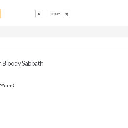
0,00 €
th Bloody Sabbath
(Warner)