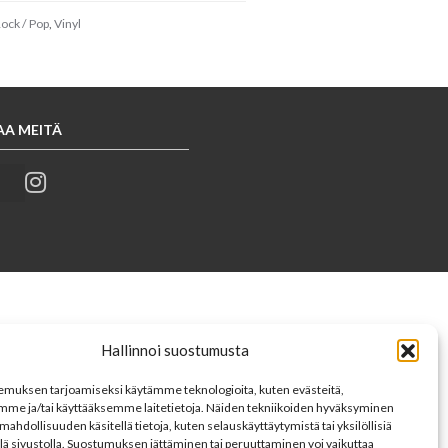
ock / Pop
,
Vinyl
AA MEITÄ
Hallinnoi suostumusta
muksen tarjoamiseksi käytämme teknologioita, kuten evästeitä,
mme ja/tai käyttääksemme laitetietoja. Näiden tekniikoiden hyväksyminen
mahdollisuuden käsitellä tietoja, kuten selauskäyttäytymistä tai yksilöllisiä
llä sivustolla. Suostumuksen jättäminen tai peruuttaminen voi vaikuttaa