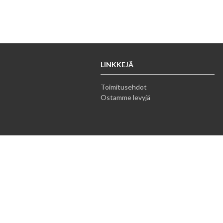
LINKKEJÄ
Toimitusehdot
Ostamme levyjä