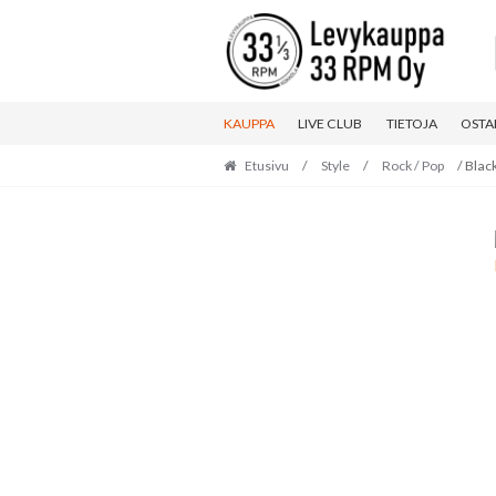
Skip
Skip
to
to
navigation
content
KAUPPA
LIVE CLUB
TIETOJA
OSTA
Etusivu
/
Style
/
Rock / Pop
/ Blac