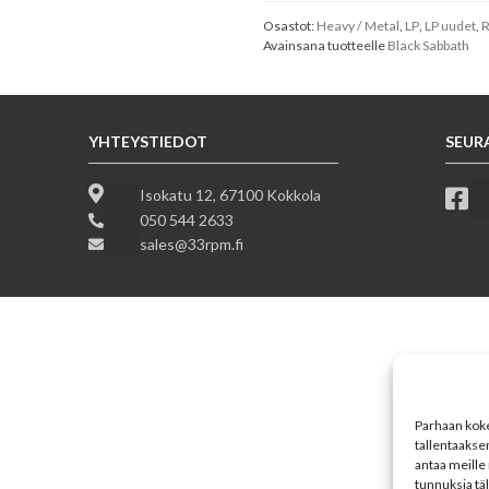
Sabbath
Bloody
Osastot:
Heavy / Metal
,
LP
,
LP uudet
,
R
Avainsana tuotteelle
Black Sabbath
Sabbath
määrä
YHTEYSTIEDOT
SEUR
Isokatu 12, 67100 Kokkola
050 544 2633
sales@33rpm.fi
Parhaan koke
tallentaakse
antaa meille 
tunnuksia tä