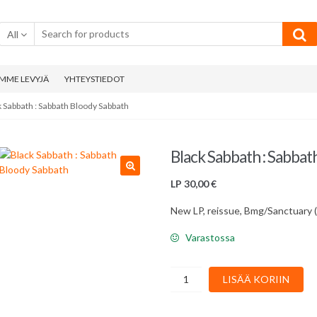
All
MME LEVYJÄ
YHTEYSTIEDOT
k Sabbath : Sabbath Bloody Sabbath
Black Sabbath : Sabba
LP
30,00
€
New LP, reissue, Bmg/Sanctuary 
Varastossa
Black
LISÄÄ KORIIN
Sabbath
: