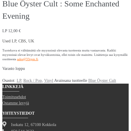
Blue Öyster Cult : Some Enchanted
Evening
LP
12,00
€
Used LP, CBS, UK
Tuotekuva ei välttämättä ole myynnissä olevasta tuotteesta mutta vastaavasta. Kaikki
myynnissä olevat levyt ovat hyväkuntoisia, ellei toisin ole mainittu. Lisätietoja saa kysymällä
osoitteesta
sales@33rpm.fi
.
Varasto loppu
Osastot:
LP
,
Rock / Pop
,
Vinyl
Avainsana tuotteelle
Blue Öyster Cult
LINKKEJÄ
Toimitusehdot
Ostamme levyjä
YHTEYSTIEDOT
Isokatu 12, 67100 Kokkola