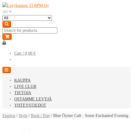
Skip
Skip
to
to
All
navigation
content
Cart /
0,00 €
KAUPPA
LIVE CLUB
TIETOJA
OSTAMME LEVYJÄ
YHTEYSTIEDOT
Etusivu
/
Style
/
Rock / Pop
/ Blue Öyster Cult : Some Enchanted Evening