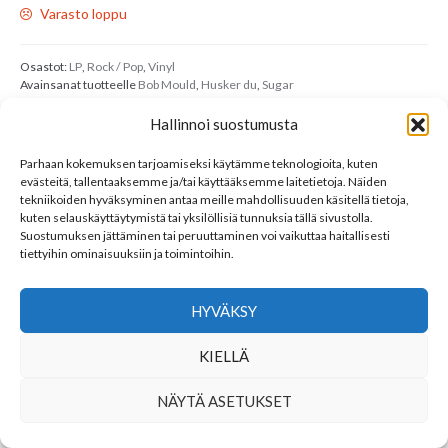
Varasto loppu
Osastot:
LP
,
Rock / Pop
,
Vinyl
Avainsanat tuotteelle
Bob Mould
,
Husker du
,
Sugar
Hallinnoi suostumusta
LINKKEJÄ
Parhaan kokemuksen tarjoamiseksi käytämme teknologioita, kuten
evästeitä, tallentaaksemme ja/tai käyttääksemme laitetietoja. Näiden
YHTEYSTIEDOT
tekniikoiden hyväksyminen antaa meille mahdollisuuden käsitellä tietoja,
kuten selauskäyttäytymistä tai yksilöllisiä tunnuksia tällä sivustolla.
SEURAA MEITÄ
Suostumuksen jättäminen tai peruuttaminen voi vaikuttaa haitallisesti
tiettyihin ominaisuuksiin ja toimintoihin.
HYVÄKSY
KIELLÄ
NÄYTÄ ASETUKSET