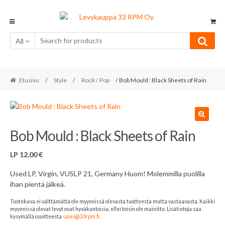
Skip
Skip
to
to
navigation
content
All
Etusivu
/
Style
/
Rock / Pop
/ Bob Mould : Black Sheets of Rain
Bob Mould : Black Sheets of Rain
LP
12,00
€
Used LP, Virgin, VUSLP 21, Germany Huom! Molemmilla puolilla
ihan pientä jälkeä.
Tuotekuva ei välttämättä ole myynnissä olevasta tuotteesta mutta vastaavasta. Kaikki
myynnissä olevat levyt ovat hyväkuntoisia, ellei toisin ole mainittu. Lisätietoja saa
kysymällä osoitteesta
sales@33rpm.fi
.