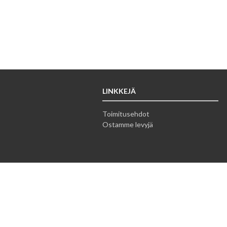
LINKKEJÄ
Toimitusehdot
Ostamme levyjä