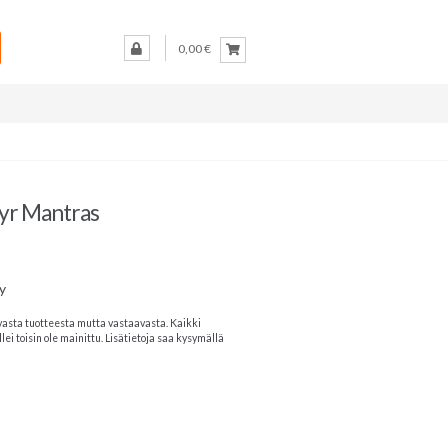
0,00 €
tyr Mantras
y
vasta tuotteesta mutta vastaavasta. Kaikki
lei toisin ole mainittu. Lisätietoja saa kysymällä