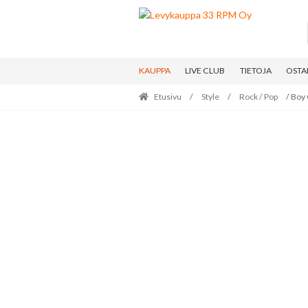
Skip
Skip
to
to
navigation
content
KAUPPA
LIVE CLUB
TIETOJA
OSTA
Etusivu
/
Style
/
Rock / Pop
/ Boy