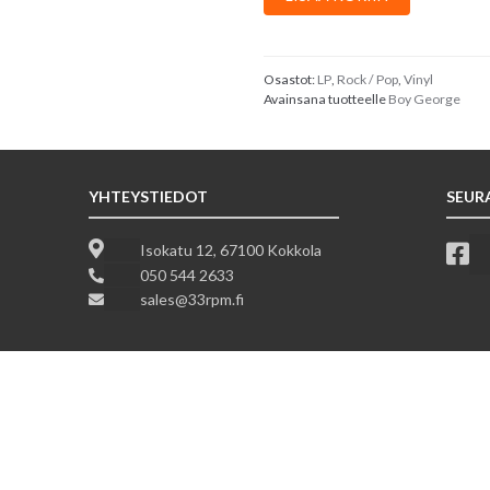
George
:
The
Martyr
Osastot:
LP
,
Rock / Pop
,
Vinyl
Avainsana tuotteelle
Boy George
Mantras
määrä
YHTEYSTIEDOT
SEUR
Isokatu 12, 67100 Kokkola
050 544 2633
sales@33rpm.fi