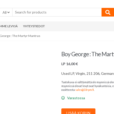
All
MME LEVYJÄ
YHTEYSTIEDOT
 George : The Martyr Mantras
Boy George : The Mar
LP
16,00
€
Used LP, Virgin, 211 206, German
Tuotekuva ei välttämättä ole myynnissä ole
myynnissä olevat levyt ovat hyväkuntoisia, el
osoitteesta
sales@33rpm.fi
.
Varastossa
Boy
LISÄÄ KORIIN