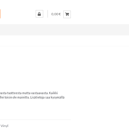
0,00 €
vasta tuotteesta mutta vastaavasta. Kaikki
lei toisin ole mainittu. Lisätietoja saa kysymällä
,
Vinyl