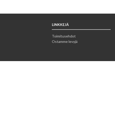
LINKKEJÄ
Toimitusehdot
Ostamme levyjä