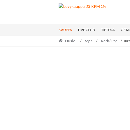
Skip
Skip
to
to
navigation
content
KAUPPA
LIVE CLUB
TIETOJA
OSTA
Etusivu
/
Style
/
Rock / Pop
/ Bur