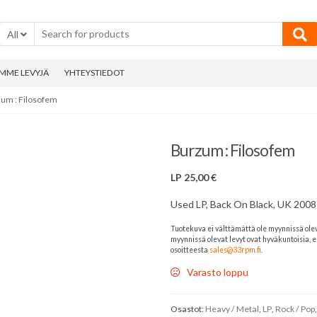
All
MME LEVYJÄ
YHTEYSTIEDOT
zum : Filosofem
Burzum : Filosofem
LP
25,00
€
Used LP, Back On Black, UK 2008
Tuotekuva ei välttämättä ole myynnissä ole
myynnissä olevat levyt ovat hyväkuntoisia, el
osoitteesta
sales@33rpm.fi
.
Varasto loppu
Osastot:
Heavy / Metal
,
LP
,
Rock / Pop