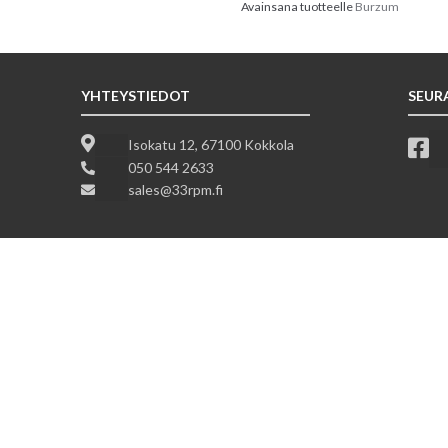
Avainsana tuotteelle
Burzum
YHTEYSTIEDOT
SEUR
Isokatu 12, 67100 Kokkola
050 544 2633
sales@33rpm.fi