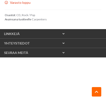
Varasto loppu
Osastot:
CD
,
Rock / Pop
Avainsana tuotteelle
Carpenters
LINKKEJÄ
YHTEYSTIEDOT
SEURAA MEITÄ