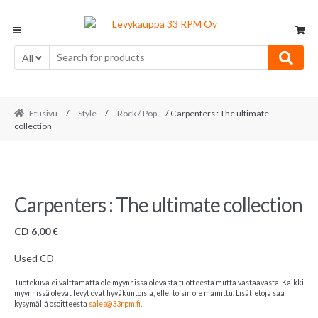
Skip
Skip
to
to
navigation
content
All
Etusivu
/
Style
/
Rock / Pop
/ Carpenters : The ultimate
collection
Carpenters : The ultimate collection
CD
6,00
€
Used CD
Tuotekuva ei välttämättä ole myynnissä olevasta tuotteesta mutta vastaavasta. Kaikki
myynnissä olevat levyt ovat hyväkuntoisia, ellei toisin ole mainittu. Lisätietoja saa
kysymällä osoitteesta
sales@33rpm.fi
.