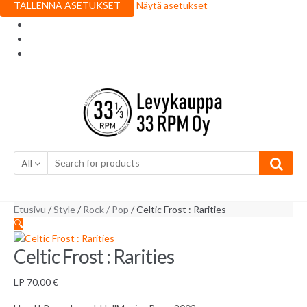
TALLENNA ASETUKSET
Näytä asetukset
Skip to navigation
Skip to content
All
Etusivu
/
Style
/
Rock / Pop
/ Celtic Frost : Rarities
🔍
Celtic Frost : Rarities
LP
70,00
€