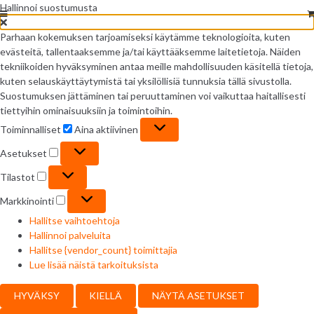
Hallinnoi suostumusta
Parhaan kokemuksen tarjoamiseksi käytämme teknologioita, kuten
evästeitä, tallentaaksemme ja/tai käyttääksemme laitetietoja. Näiden
tekniikoiden hyväksyminen antaa meille mahdollisuuden käsitellä tietoja,
kuten selauskäyttäytymistä tai yksilöllisiä tunnuksia tällä sivustolla.
Suostumuksen jättäminen tai peruuttaminen voi vaikuttaa haitallisesti
tiettyihin ominaisuuksiin ja toimintoihin.
Toiminnalliset
Toiminnalliset
Aina aktiivinen
Asetukset
Asetukset
Tilastot
Tilastot
Markkinointi
Markkinointi
Hallitse vaihtoehtoja
Hallinnoi palveluita
Hallitse {vendor_count} toimittajia
Lue lisää näistä tarkoituksista
HYVÄKSY
KIELLÄ
NÄYTÄ ASETUKSET