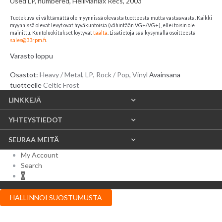
Used LP, numbered, HellManiax Recs, 2003
Tuotekuva ei välttämättä ole myynnissä olevasta tuotteesta mutta vastaavasta. Kaikki
myynnissä olevat levyt ovat hyväkuntoisia (vähintään VG+/VG+), ellei toisin ole
mainittu. Kuntoluokitukset löytyvät
täältä
. Lisätietoja saa kysymällä osoitteesta
sales@33rpm.fi
.
Varasto loppu
Osastot:
Heavy / Metal
,
LP
,
Rock / Pop
,
Vinyl
Avainsana
tuotteelle
Celtic Frost
LINKKEJÄ
YHTEYSTIEDOT
SEURAA MEITÄ
My Account
Search
0
HALLINNOI SUOSTUMUSTA