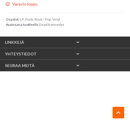
Varasto loppu
Osastot:
LP
,
Punk
,
Rock / Pop
,
Vinyl
Avainsana tuotteelle
Dead Kennedys
LINKKEJÄ
YHTEYSTIEDOT
SEURAA MEITÄ