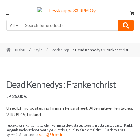
Skip
Skip
to
to
navigation
content
All
Etusivu
/
Style
/
Rock / Pop
/ Dead Kennedys : Frankenchrist
Dead Kennedys : Frankenchrist
LP
25,00
€
Used LP, no poster, no Finnish lyrics sheet, Alternative Tentacles,
VIRUS 45, Finland
Tuotekuva ei välttämättä ole myynnissä olevasta tuotteesta mutta vastaavasta. Kaikki
myynnissä olevat levyt ovat hyväkuntoisia, ellei toisin ole mainittu. Lisätietoja saa
kysymällä osoitteesta
sales@33rpm.fi
.