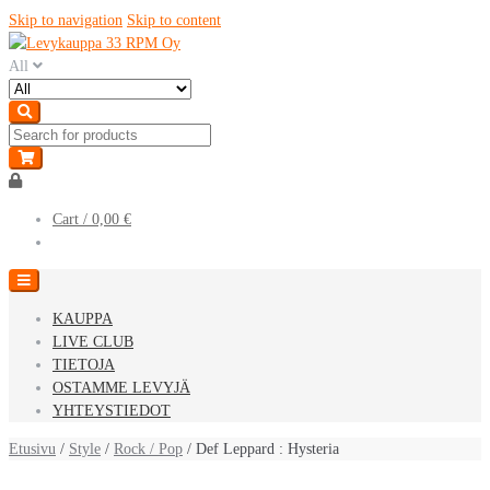
Skip to navigation
Skip to content
All
Cart /
0,00 €
KAUPPA
LIVE CLUB
TIETOJA
OSTAMME LEVYJÄ
YHTEYSTIEDOT
Etusivu
/
Style
/
Rock / Pop
/ Def Leppard : Hysteria