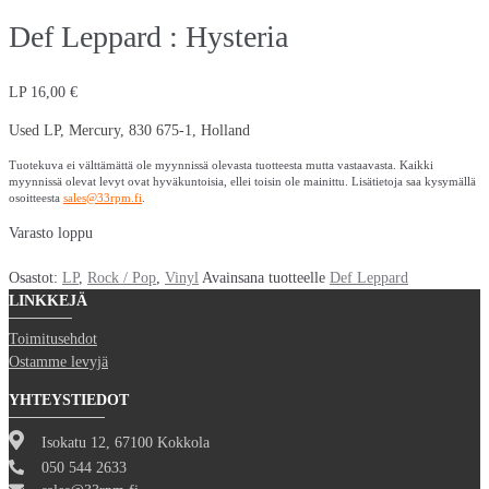
Def Leppard : Hysteria
LP
16,00
€
Used LP, Mercury, 830 675-1, Holland
Tuotekuva ei välttämättä ole myynnissä olevasta tuotteesta mutta vastaavasta. Kaikki
myynnissä olevat levyt ovat hyväkuntoisia, ellei toisin ole mainittu. Lisätietoja saa kysymällä
osoitteesta
sales@33rpm.fi
.
Varasto loppu
Osastot:
LP
,
Rock / Pop
,
Vinyl
Avainsana tuotteelle
Def Leppard
LINKKEJÄ
Toimitusehdot
Ostamme levyjä
YHTEYSTIEDOT
Isokatu 12, 67100 Kokkola
050 544 2633