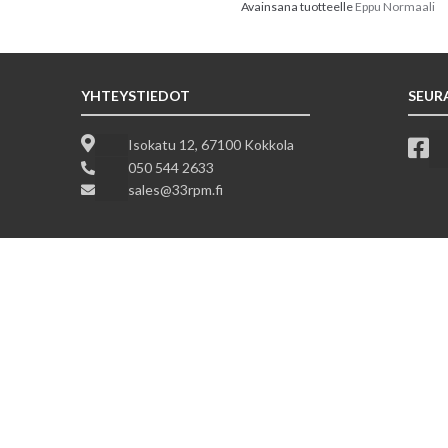
Avainsana tuotteelle
Eppu Normaali
YHTEYSTIEDOT
SEUR
Isokatu 12, 67100 Kokkola
050 544 2633
sales@33rpm.fi