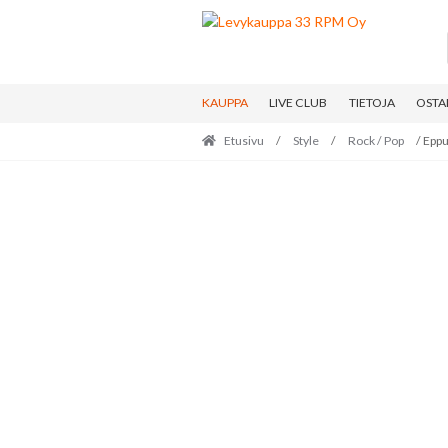
Skip
Skip
to
to
navigation
content
KAUPPA
LIVE CLUB
TIETOJA
OSTA
Etusivu
/
Style
/
Rock / Pop
/ Eppu