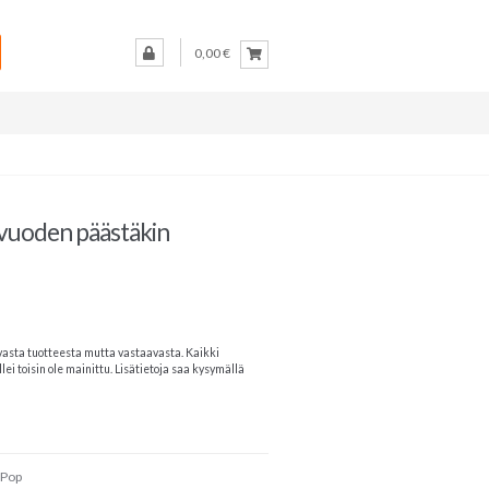
0,00 €
 vuoden päästäkin
vasta tuotteesta mutta vastaavasta. Kaikki
lei toisin ole mainittu. Lisätietoja saa kysymällä
 Pop