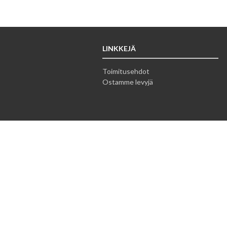
LINKKEJÄ
Toimitusehdot
Ostamme levyjä