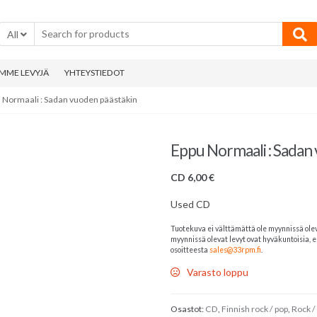
All
MME LEVYJÄ
YHTEYSTIEDOT
 Normaali : Sadan vuoden päästäkin
Eppu Normaali : Sadan
CD
6,00
€
Used CD
Tuotekuva ei välttämättä ole myynnissä ole
myynnissä olevat levyt ovat hyväkuntoisia, el
osoitteesta
sales@33rpm.fi
.
Varasto loppu
Osastot:
CD
,
Finnish rock / pop
,
Rock /