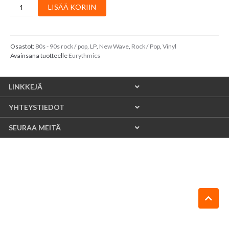
Eurythmics
LISÄÄ KORIIN
:
Savage
määrä
Osastot:
80s - 90s rock / pop
,
LP
,
New Wave
,
Rock / Pop
,
Vinyl
Avainsana tuotteelle
Eurythmics
LINKKEJÄ
YHTEYSTIEDOT
SEURAA MEITÄ