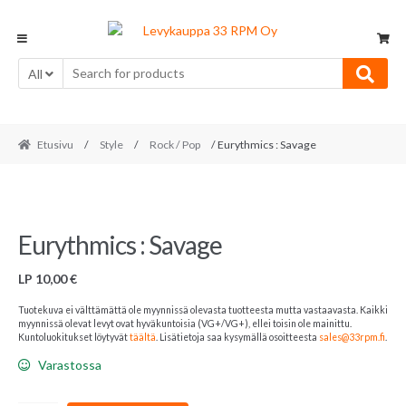
Skip
Skip
to
to
navigation
content
All
Etusivu
/
Style
/
Rock / Pop
/ Eurythmics : Savage
Eurythmics : Savage
LP
10,00
€
Tuotekuva ei välttämättä ole myynnissä olevasta tuotteesta mutta vastaavasta. Kaikki
myynnissä olevat levyt ovat hyväkuntoisia (VG+/VG+), ellei toisin ole mainittu.
Kuntoluokitukset löytyvät
täältä
. Lisätietoja saa kysymällä osoitteesta
sales@33rpm.fi
.
Varastossa