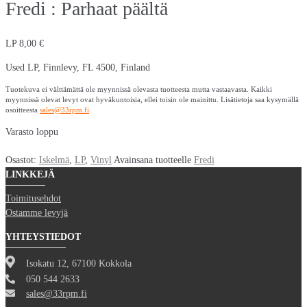
Fredi : Parhaat päältä
LP
8,00
€
Used LP, Finnlevy, FL 4500, Finland
Tuotekuva ei välttämättä ole myynnissä olevasta tuotteesta mutta vastaavasta. Kaikki
myynnissä olevat levyt ovat hyväkuntoisia, ellei toisin ole mainittu. Lisätietoja saa kysymällä
osoitteesta
sales@33rpm.fi
.
Varasto loppu
Osastot:
Iskelmä
,
LP
,
Vinyl
Avainsana tuotteelle
Fredi
LINKKEJÄ
Toimitusehdot
Ostamme levyjä
YHTEYSTIEDOT
Isokatu 12, 67100 Kokkola
050 544 2633
sales@33rpm.fi