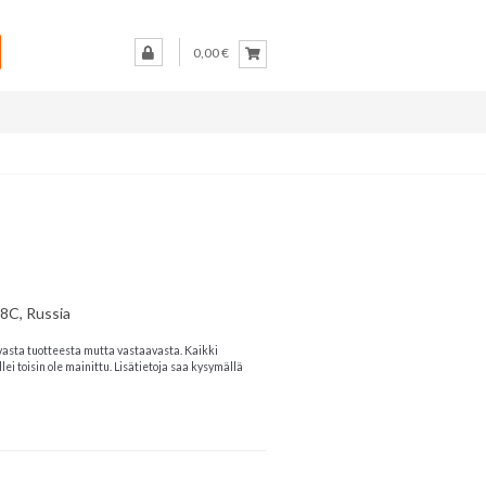
0,00 €
108C, Russia
vasta tuotteesta mutta vastaavasta. Kaikki
lei toisin ole mainittu. Lisätietoja saa kysymällä