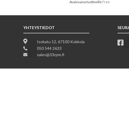
Avainsana tuotteelle
Free
YHTEYSTIEDOT
SEUR
Isokatu 12, 67100 Kokkola
050 544 2633
sales@33rpm.fi