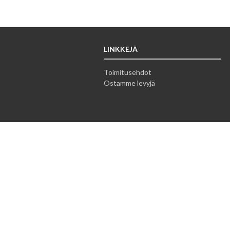
LINKKEJÄ
Toimitusehdot
Ostamme levyjä