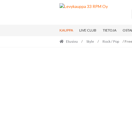
Skip
Skip
to
to
navigation
content
KAUPPA
LIVE CLUB
TIETOJA
OSTA
Etusivu
/
Style
/
Rock / Pop
/ Free