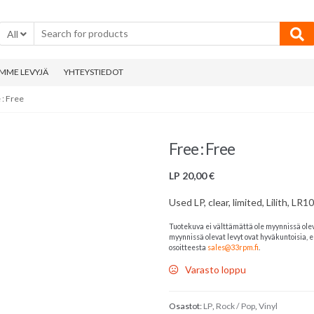
All
MME LEVYJÄ
YHTEYSTIEDOT
 : Free
Free : Free
LP
20,00
€
Used LP, clear, limited, Lilith, LR
Tuotekuva ei välttämättä ole myynnissä ole
myynnissä olevat levyt ovat hyväkuntoisia, el
osoitteesta
sales@33rpm.fi
.
Varasto loppu
Osastot:
LP
,
Rock / Pop
,
Vinyl