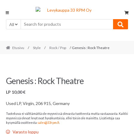
Skip
Skip
to
to
navigation
content
All
Etusivu
/
Style
/
Rock / Pop
/ Genesis : Rock Theatre
Genesis : Rock Theatre
LP
10,00
€
Used LP, Virgin, 206 915, Germany
Tuotekuva ei välttämättä ole myynnissä olevasta tuotteesta mutta vastaavasta. Kaikki
myynnissä olevat levyt ovat hyväkuntoisia, ellei toisin ole mainittu. Lisätietoja saa
kysymällä osoitteesta
sales@33rpm.fi
.
Varasto loppu