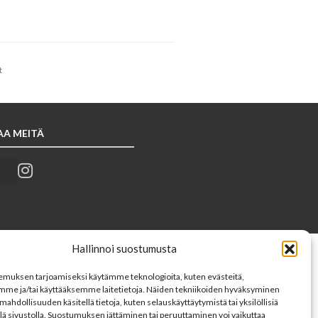
t
AA MEITÄ
Hallinnoi suostumusta
muksen tarjoamiseksi käytämme teknologioita, kuten evästeitä,
mme ja/tai käyttääksemme laitetietoja. Näiden tekniikoiden hyväksyminen
mahdollisuuden käsitellä tietoja, kuten selauskäyttäytymistä tai yksilöllisiä
llä sivustolla. Suostumuksen jättäminen tai peruuttaminen voi vaikuttaa