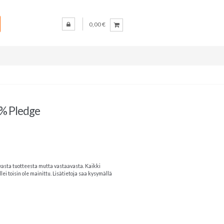
0,00 €
5% Pledge
vasta tuotteesta mutta vastaavasta. Kaikki
lei toisin ole mainittu. Lisätietoja saa kysymällä