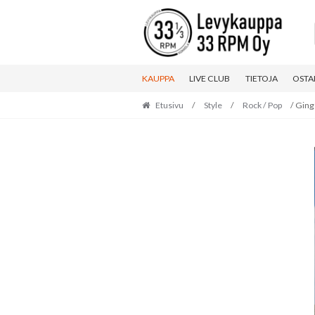
Skip
Skip
to
to
navigation
content
KAUPPA
LIVE CLUB
TIETOJA
OSTA
Etusivu
/
Style
/
Rock / Pop
/ Ging