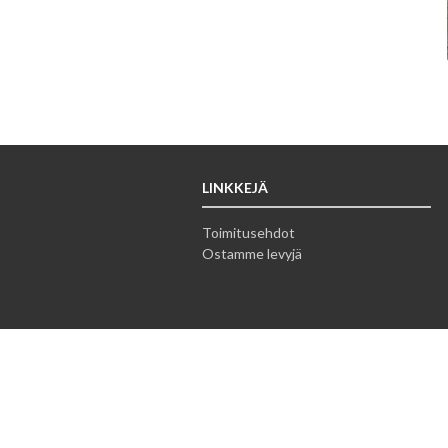
LINKKEJÄ
Toimitusehdot
Ostamme levyjä