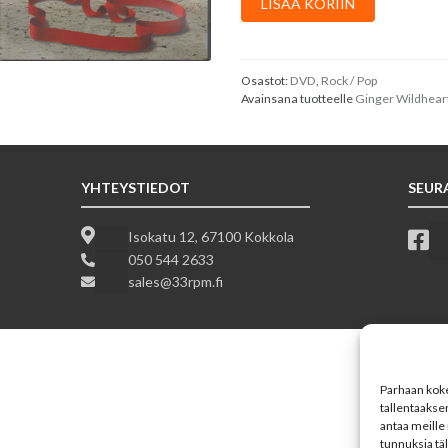
LISÄÄ KORIIN
Wildheart
:
555%
Pledge
Osastot:
DVD
,
Rock / Pop
Avainsana tuotteelle
Ginger Wildhear
määrä
YHTEYSTIEDOT
SEUR
Isokatu 12, 67100 Kokkola
050 544 2633
sales@33rpm.fi
Parhaan koke
tallentaakse
antaa meille 
tunnuksia tä