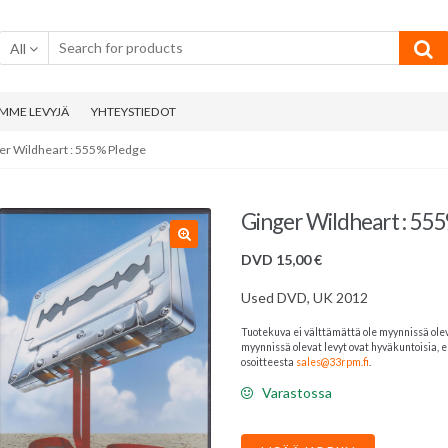
All
MME LEVYJÄ
YHTEYSTIEDOT
er Wildheart : 555% Pledge
Ginger Wildheart : 55
DVD
15,00
€
Used DVD, UK 2012
Tuotekuva ei välttämättä ole myynnissä ole
myynnissä olevat levyt ovat hyväkuntoisia, el
osoitteesta
sales@33rpm.fi
.
Varastossa
Ginger